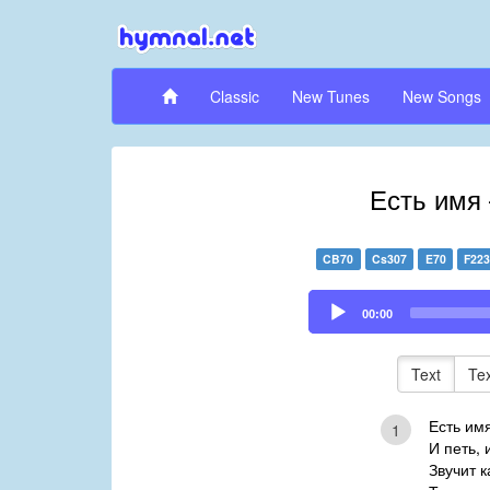
Classic
New Tunes
New Songs
Есть имя 
CB70
Cs307
E70
F22
Audio
00:00
Player
Text
Te
Есть им
1
И петь, 
Звучит к