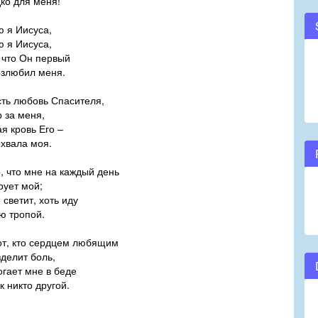
дко для меня!
 я Иисуса,
 я Иисуса,
, что Он первый
озлюбил меня.
сть любовь Спасителя,
 за меня,
я кровь Его –
охвала моя.
, что мне на каждый день
рует мой;
светит, хоть иду
ю тропой.
от, кто сердцем любящим
делит боль,
огает мне в беде
к никто другой.