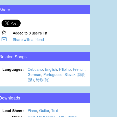
Share
Added to 0 user's list
Share with a friend
Related Songs
Languages:
Cebuano
,
English
,
Filipino
,
French
,
German
,
Portuguese
,
Slovak
,
詩歌
(繁)
,
诗歌(简)
Downloads
Lead Sheet:
Piano
,
Guitar
,
Text