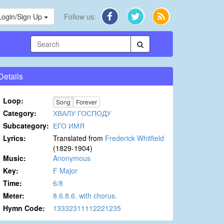
Login/Sign Up
Follow us:
Details
Loop:
Song
Forever
Category:
ХВАЛУ ГОСПОДУ
Subcategory:
ЕГО ИМЯ
Lyrics:
Translated from
Frederick Whitfield
(1829-1904)
Music:
Anonymous
Key:
F Major
Time:
6/8
Meter:
8.6.8.6. with chorus.
Hymn Code:
13332311112221235