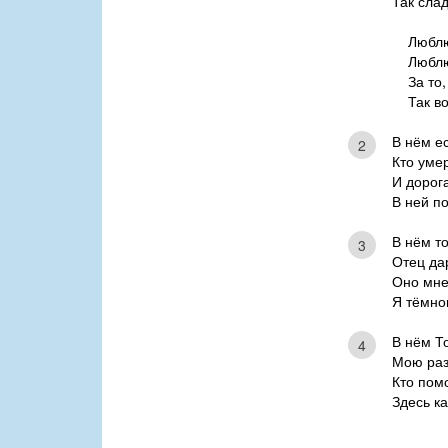
Так сла
Люблю
Люблю
За то
Так в
В нём е
2
Кто умер
И дорога
В ней п
В нём то
3
Отец да
Оно мне 
Я тёмно
В нём Т
4
Мою раз
Кто пом
Здесь ка