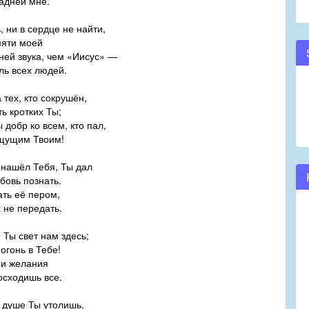
адней мне.
, ни в сердце не найти,
мяти моей
ней звука, чем «Иисус» —
ль всех людей.
тех, кто сокрушён,
ь кротких Ты;
ы добр ко всем, кто пал,
ищущим Твоим!
 нашёл Тебя, Ты дал
бовь познать.
ать её пером,
 не передать.
 Ты свет нам здесь;
огонь в Тебе!
 и желания
осходишь все.
 душе Ты утолишь,