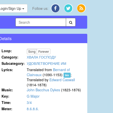
Login/Sign Up
Follow us:
Details
Loop:
Song
Forever
Category:
ХВАЛА ГОСПОДУ
Subcategory:
УДОВЛЕТВОРЕНИЕ ИМ
Lyrics:
Translated from
Bernard of
Clairvaux
(1090-1153)
;
bio
Translated by
Edward Caswall
(1814-1878)
Music:
John Bacchus Dykes
(1823-1876)
Key:
G Major
Time:
3/4
Meter:
8.6.8.6.