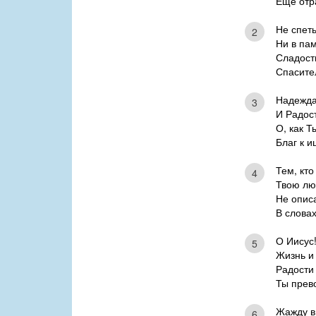
Ещё отр
Не спеть
2
Ни в па
Сладост
Спасите
Надежда 
3
И Радост
О, как Т
Благ к 
Тем, кто
4
Твою лю
Не опис
В словах
О Иисус!
5
Жизнь и 
Радости
Ты прев
Жажду в
6