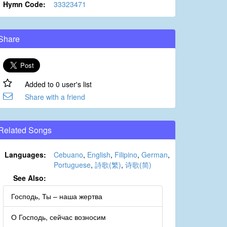
Hymn Code:
33323471
Share
Added to 0 user's list
Share with a friend
Related Songs
Languages:
Cebuano
,
English
,
Filipino
,
German
,
Portuguese
,
詩歌(繁)
,
诗歌(简)
See Also:
Господь, Ты – наша жертва
О Господь, сейчас возносим