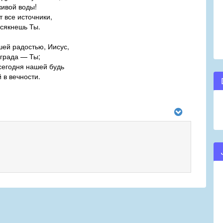
живой воды!
 все источники,
ссякнешь Ты.
шей радостью, Иисус,
града — Ты;
сегодня нашей будь
 в вечности.