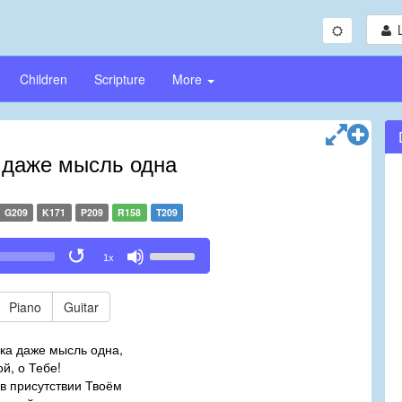
Children
Scripture
More
 даже мысль одна
G209
K171
P209
R158
T209
Use
1x
Up/Down
Arrow
keys
Piano
Guitar
to
increase
ка даже мысль одна,
or
й, о Тебе!
decrease
в присутствии Твоём
volume.