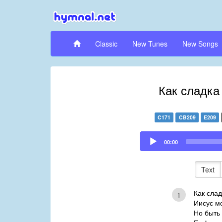
Classic
New Tunes
New Songs
Как сладка
C171
CB209
E209
Audio
00:00
Player
Text
Как слад
1
Иисус мо
Но быть 