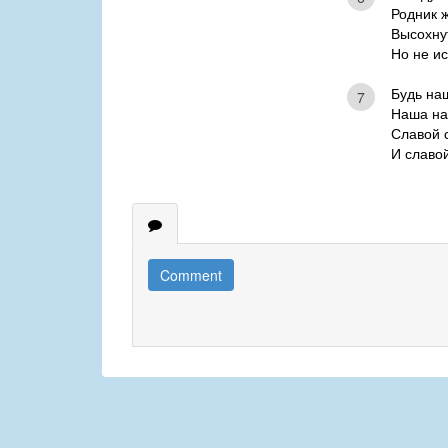
Родник 
Высохнут
Но не и
Будь на
7
Наша на
Славой 
И славой
Comment