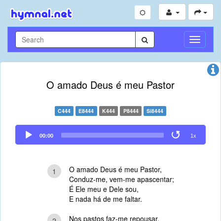
Toggle
Navigati
O amado Deus é meu Pastor
C444
E8444
K444
P8444
Si8444
Audio
00:00
1x
Player
O amado Deus é meu Pastor,
1
Conduz-me, vem-me apascentar;
É Ele meu e Dele sou,
E nada há de me faltar.
Nos pastos faz-me repousar,
2