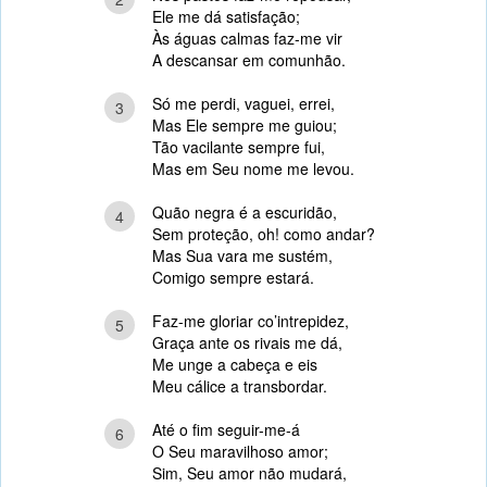
Ele me dá satisfação;
Às águas calmas faz-me vir
A descansar em comunhão.
Só me perdi, vaguei, errei,
3
Mas Ele sempre me guiou;
Tão vacilante sempre fui,
Mas em Seu nome me levou.
Quão negra é a escuridão,
4
Sem proteção, oh! como andar?
Mas Sua vara me sustém,
Comigo sempre estará.
Faz-me gloriar co’intrepidez,
5
Graça ante os rivais me dá,
Me unge a cabeça e eis
Meu cálice a transbordar.
Até o fim seguir-me-á
6
O Seu maravilhoso amor;
Sim, Seu amor não mudará,