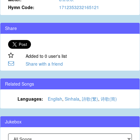
Hymn Code:
1712353232165121
Share
Added to 0 user's list
Share with a friend
Related Songs
Languages:
English
,
Sinhala
,
詩歌(繁)
,
诗歌(简)
Jukebox