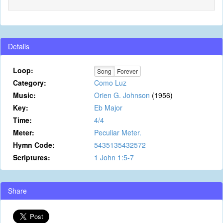
Details
Loop:
Song
Forever
Category:
Como Luz
Music:
Orien G. Johnson
(1956)
Key:
Eb Major
Time:
4/4
Meter:
Peculiar Meter.
Hymn Code:
5435135432572
Scriptures:
1 John 1:5-7
Share