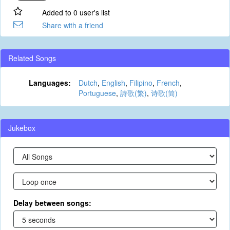
Added to 0 user's list
Share with a friend
Related Songs
Languages:
Dutch
,
English
,
Filipino
,
French
,
Portuguese
,
詩歌(繁)
,
诗歌(简)
Jukebox
Delay between songs: