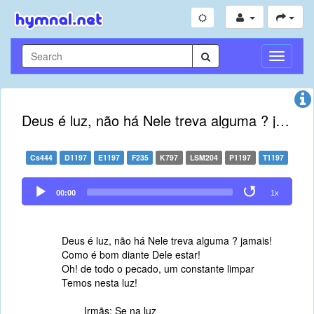
Toggle
Navigati
Deus é luz, não há Nele treva alguma ? jamais
Cs444
D1197
E1197
F235
K797
LSM204
P1197
T1197
Audio
00:00
1x
Player
Deus é luz, não há Nele treva alguma ? jamais!
Como é bom diante Dele estar!
Oh! de todo o pecado, um constante limpar
Temos nesta luz!
Irmãs: Se na luz