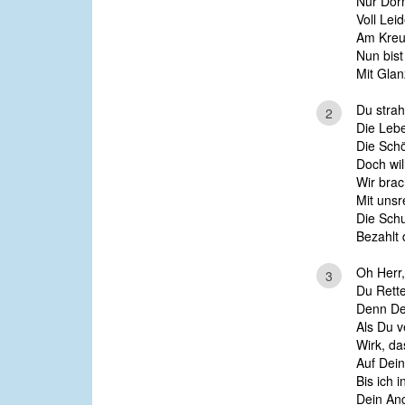
Nur Dor
Voll Lei
Am Kreuz
Nun bis
Mit Glan
Du strah
2
Die Lebe
Die Schö
Doch wil
Wir brac
Mit unsr
Die Schu
Bezahlt 
Oh Herr,
3
Du Rette
Denn Dei
Als Du v
Wirk, da
Auf Dein
Bis ich i
Dein An