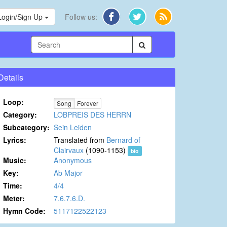
Login/Sign Up
Follow us:
Details
Loop:
Song
Forever
Category:
LOBPREIS DES HERRN
Subcategory:
Sein Leiden
Lyrics:
Translated from
Bernard of
Clairvaux
(1090-1153)
bio
Music:
Anonymous
Key:
Ab Major
Time:
4/4
Meter:
7.6.7.6.D.
Hymn Code:
5117122522123