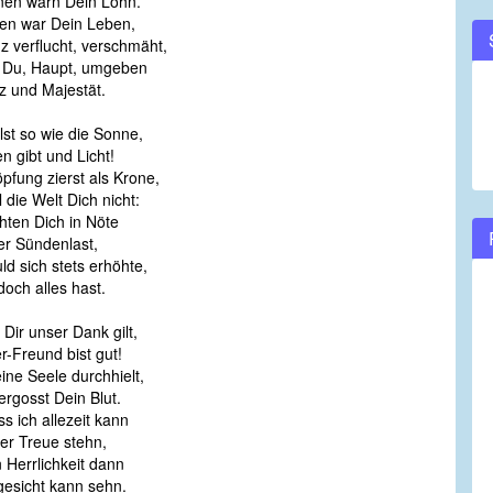
nen warn Dein Lohn.
den war Dein Leben,
 verflucht, verschmäht,
t Du, Haupt, umgeben
z und Majestät.
lst so wie die Sonne,
n gibt und Licht!
pfung zierst als Krone,
l die Welt Dich nicht:
hten Dich in Nöte
er Sündenlast,
ld sich stets erhöhte,
doch alles hast.
 Dir unser Dank gilt,
r-Freund bist gut!
ne Seele durchhielt,
ergosst Dein Blut.
ss ich allezeit kann
er Treue stehn,
n Herrlichkeit dann
gesicht kann sehn.