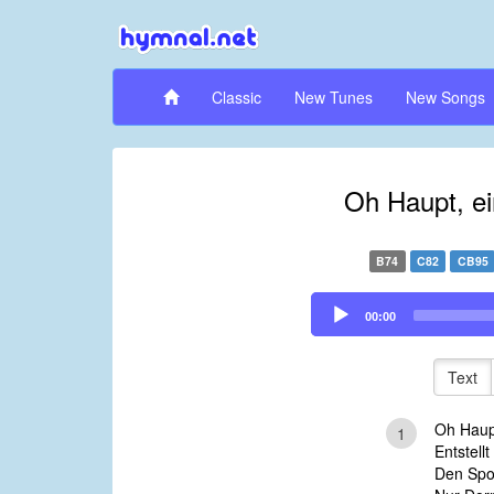
Classic
New Tunes
New Songs
Oh Haupt, ei
B74
C82
CB95
Audio
00:00
Player
Text
Oh Haupt
1
Entstell
Den Spo