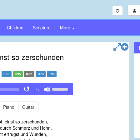
Children
Scripture
More
nst so zerschunden
E95
G95
K82
R73
T95
Use
1x
Up/Down
Arrow
keys
Piano
Guitar
to
increase
, einst so zerschunden,
or
t durch Schmerz und Hohn,
decrease
tt ertrugst und Wunden,
volume.