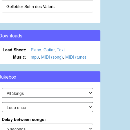
Geliebter Sohn des Vaters
Downloads
Lead Sheet:
Piano
,
Guitar
,
Text
Music:
mp3
,
MIDI (song)
,
MIDI (tune)
Jukebox
Delay between songs: