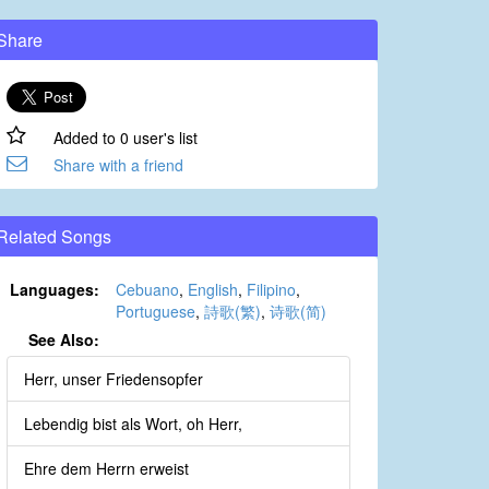
Share
Added to 0 user's list
Share with a friend
Related Songs
Languages:
Cebuano
,
English
,
Filipino
,
Portuguese
,
詩歌(繁)
,
诗歌(简)
See Also:
Herr, unser Friedensopfer
Lebendig bist als Wort, oh Herr,
Ehre dem Herrn erweist