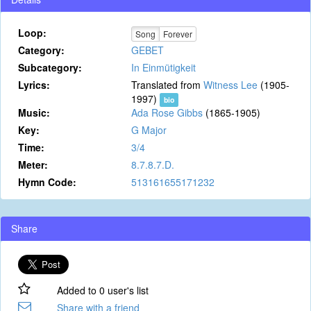
Loop:
Song
Forever
Category:
GEBET
Subcategory:
In Einmütigkeit
Lyrics:
Translated from
Witness Lee
(1905-
1997)
bio
Music:
Ada Rose Gibbs
(1865-1905)
Key:
G Major
Time:
3/4
Meter:
8.7.8.7.D.
Hymn Code:
513161655171232
Share
Added to 0 user's list
Share with a friend