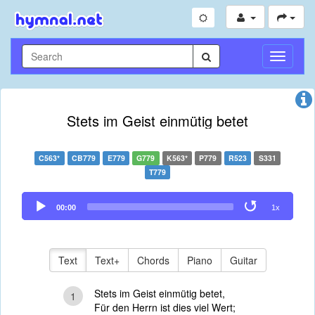
Toggle
Navigati
Stets im Geist einmütig betet
C563*
CB779
E779
G779
K563*
P779
R523
S331
T779
Audio
00:00
1x
Player
Text
Text+
Chords
Piano
Guitar
Stets im Geist einmütig betet,
1
Für den Herrn ist dies viel Wert;