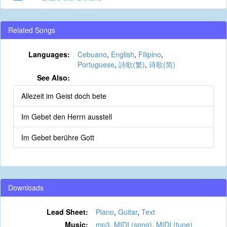
Related Songs
Languages:
Cebuano
,
English
,
Filipino
,
Portuguese
,
詩歌(繁)
,
诗歌(简)
See Also:
Allezeit im Geist doch bete
Im Gebet den Herrn ausstell
Im Gebet berühre Gott
Downloads
Lead Sheet:
Piano
,
Guitar
,
Text
Music:
mp3
,
MIDI (song)
,
MIDI (tune)