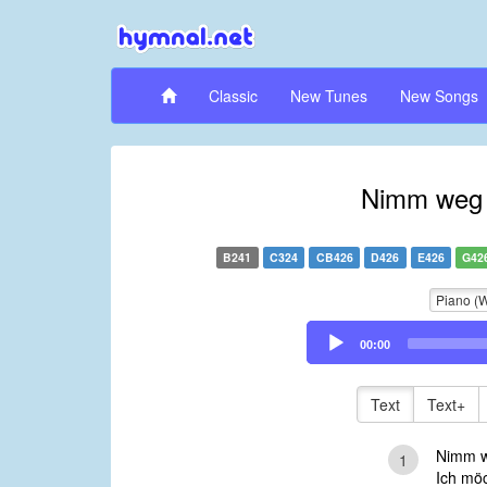
Classic
New Tunes
New Songs
Nimm weg d
B241
C324
CB426
D426
E426
G42
Piano (
Audio
00:00
Player
Text
Text+
Nimm we
1
Ich möc