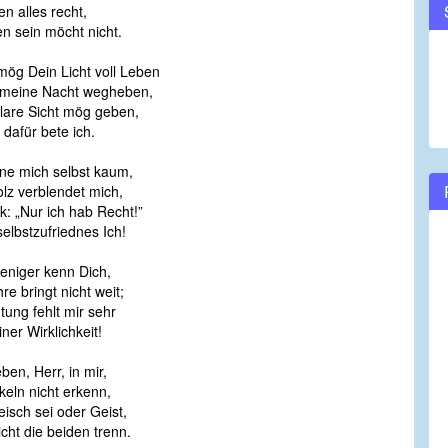
n alles recht,
volume.
n sein möcht nicht.
mög Dein Licht voll Leben
meine Nacht wegheben,
klare Sicht mög geben,
 dafür bete ich.
ne mich selbst kaum,
lz verblendet mich,
k: „Nur ich hab Recht!”
elbstzufriednes Ich!
eniger kenn Dich,
re bringt nicht weit;
tung fehlt mir sehr
ner Wirklichkeit!
ben, Herr, in mir,
eln nicht erkenn,
eisch sei oder Geist,
cht die beiden trenn.