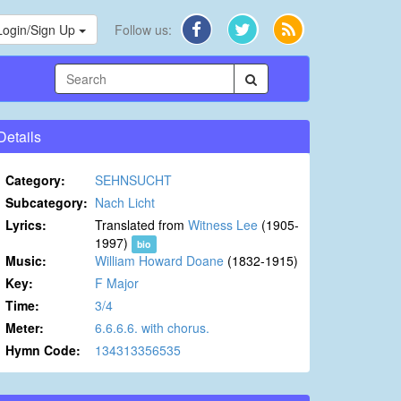
Login/Sign Up
Follow us:
Details
Category:
SEHNSUCHT
Subcategory:
Nach Licht
Lyrics:
Translated from
Witness Lee
(1905-
1997)
bio
Music:
William Howard Doane
(1832-1915)
Key:
F Major
Time:
3/4
Meter:
6.6.6.6. with chorus.
Hymn Code:
134313356535