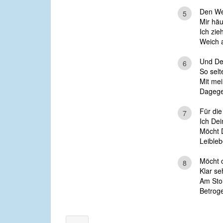
Den Weg
5
Mir häuf
Ich zie
Weich 
Und Dei
6
So selt
Mit mei
Dagege
Für di
7
Ich Dei
Möcht 
Leibleb
Möcht o
8
Klar se
Am Stol
Betroge