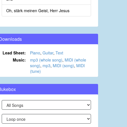
Oh, stärk meinen Geist, Herr Jesus
Downloads
Lead Sheet:
Piano
,
Guitar
,
Text
Music:
mp3 (whole song)
,
MIDI (whole
song)
,
mp3
,
MIDI (song)
,
MIDI
(tune)
Jukebox