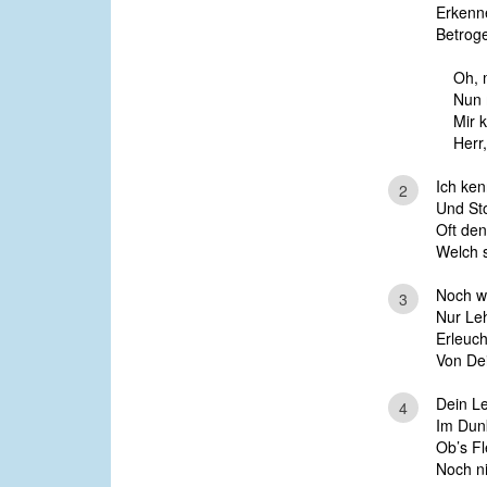
Erkenne
Betroge
Oh, 
Nun 
Mir 
Herr,
Ich ken
2
Und Sto
Oft den
Welch s
Noch w
3
Nur Leh
Erleuch
Von Dei
Dein Le
4
Im Dunk
Ob’s Fl
Noch ni