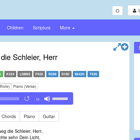
Children
Scripture
More
ie Schleier, Herr
6
K324
LSM92
P426
R296
S180
Sk426
T426
Whole)
Piano (Verse)
Use
1x
Up/Down
Arrow
keys
Chords
Piano
Guitar
to
increase
g die Schleier, Herr,
or
hte sehn Dein Licht,
decrease