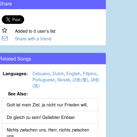
Share
Added to 0 user's list
Share with a friend
Related Songs
Languages:
Cebuano
,
Dutch
,
English
,
Filipino
,
Portuguese
,
Slovak
,
詩歌(繁)
,
诗歌
(简)
See Also:
Gott ist mein Ziel, ja nicht nur Frieden will,
Dir gleich zu sein! Geliebter Erlöser
Nichts zwischen uns, Herr, nichts zwischen
uns