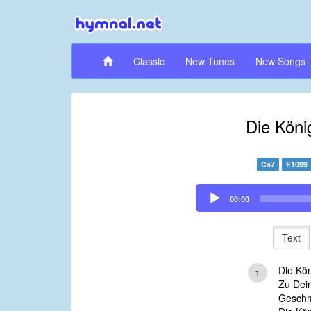
Classic
New Tunes
New Songs
Die Köni
Cs7
E1099
Audio
00:00
Player
Text
Die Kön
1
Zu Dein
Geschm