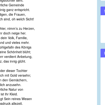
igstöchter seht.
rrliche Gemeinde
ig ganz entspricht.
ligen, die Frauen,
ich sind, oh welch Sicht!
ter, nimm’s zu Herzen,
r doch neige her.
 dein Volk, Familie,
nd und vieles mehr.
hlgefalln des Königs
ine Schönheit blüht;
rr verdient Anbetung,
z, das innig glüht.
ider dieser Tochter
ich mit Gold versehn;
 in den Gemächern,
lich anzusehn.
rliche Natur von
st ihr Kleid.
ngt Sein reines Wesen
druck allezeit.