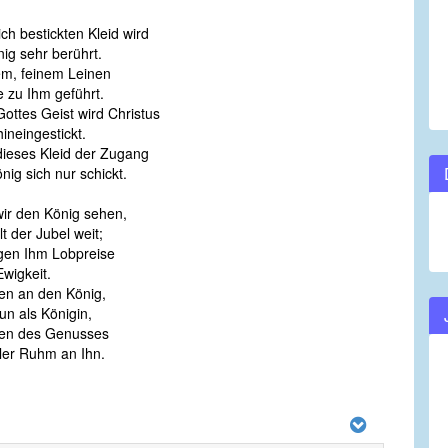
ch bestickten Kleid wird
ig sehr berührt.
em, feinem Leinen
e zu Ihm geführt.
ottes Geist wird Christus
hineingestickt.
ieses Kleid der Zugang
ig sich nur schickt.
ir den König sehen,
lt der Jubel weit;
gen Ihm Lobpreise
Ewigkeit.
en an den König,
un als Königin,
en des Genusses
ler Ruhm an Ihn.