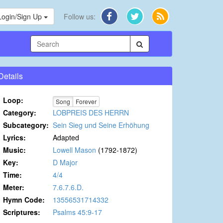
Login/Sign Up
Follow us:
Details
Loop:
Song
Forever
Category:
LOBPREIS DES HERRN
Subcategory:
Sein Sieg und Seine Erhöhung
Lyrics:
Adapted
Music:
Lowell Mason
(1792-1872)
Key:
D Major
Time:
4/4
Meter:
7.6.7.6.D.
Hymn Code:
13556531714332
Scriptures:
Psalms 45:9-17