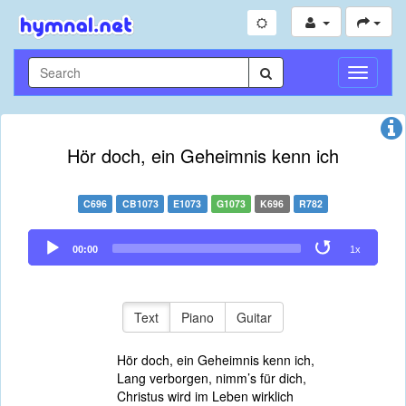
Toggle
Navigati
Hör doch, ein Geheimnis kenn ich
C696
CB1073
E1073
G1073
K696
R782
Audio
00:00
1x
Player
Text
Piano
Guitar
Hör doch, ein Geheimnis kenn ich,
Lang verborgen, nimm’s für dich,
Christus wird im Leben wirklich