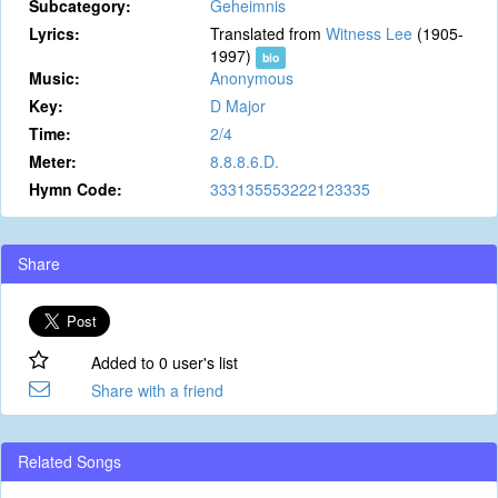
Subcategory:
Geheimnis
Lyrics:
Translated from
Witness Lee
(1905-
1997)
bio
Music:
Anonymous
Key:
D Major
Time:
2/4
Meter:
8.8.8.6.D.
Hymn Code:
333135553222123335
Share
Added to 0 user's list
Share with a friend
Related Songs