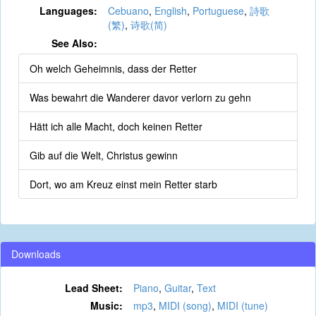
Languages:
Cebuano
,
English
,
Portuguese
,
詩歌
(繁)
,
诗歌(简)
See Also:
Oh welch Geheimnis, dass der Retter
Was bewahrt die Wanderer davor verlorn zu gehn
Hätt ich alle Macht, doch keinen Retter
Gib auf die Welt, Christus gewinn
Dort, wo am Kreuz einst mein Retter starb
Downloads
Lead Sheet:
Piano
,
Guitar
,
Text
Music:
mp3
,
MIDI (song)
,
MIDI (tune)