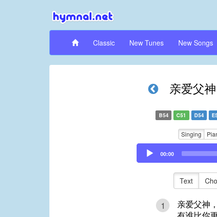
Classic
New Tunes
New Songs
亲爱父神
B54
C51
D54
E
Singing
Pia
Audio
00:00
Player
Text
Cho
亲爱父神
1
有谁比你