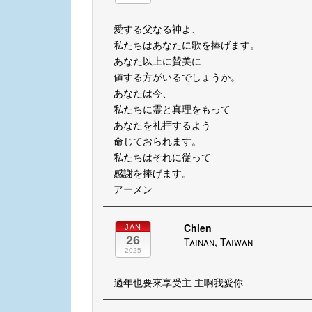
愛する父なる神よ、
私たちはあなたに歌を捧げます。
あなた以上に賛美に
値する方がいるでしょうか。
あなたは今、
私たちに霊と真理をもって
あなたを礼拝するよう
命じておられます。
私たちはそれに従って
感謝を捧げます。
アーメン
Chien
JAN
26
Tainan, Taiwan
2025
過年也要來享受主 主啊我愛你