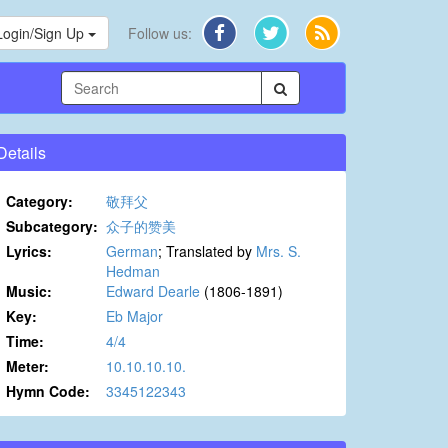
Login/Sign Up
Follow us:
Details
Category:
敬拜父
Subcategory:
众子的赞美
Lyrics:
German
; Translated by
Mrs. S.
Hedman
Music:
Edward Dearle
(1806-1891)
Key:
Eb Major
Time:
4/4
Meter:
10.10.10.10.
Hymn Code:
3345122343