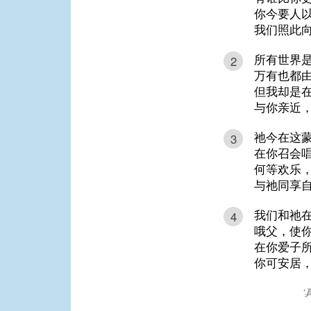
你今要人以
我们照此
所有世界
2
万有也都
但我却是
与你亲近
祂今在这
3
在你召会
何等欢乐
与祂同享
我们和祂
4
哦父，使
在你爱子
你可安居
‘