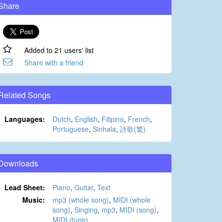
Share
Added to 21 users' list
Share with a friend
Related Songs
Languages:
Dutch
,
English
,
Filipino
,
French
,
Portuguese
,
Sinhala
,
詩歌(繁)
Downloads
Lead Sheet:
Piano
,
Guitar
,
Text
Music:
mp3 (whole song)
,
MIDI (whole
song)
,
Singing
,
mp3
,
MIDI (song)
,
MIDI (tune)