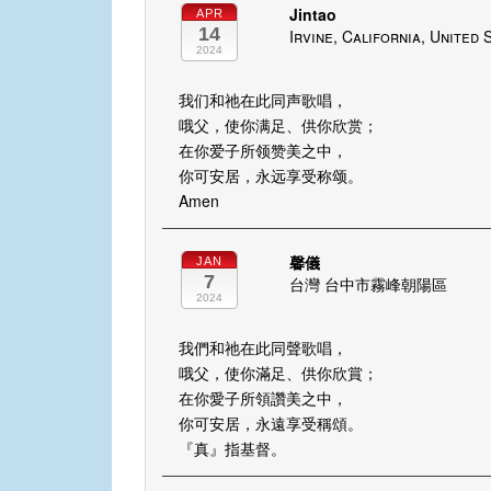
Jintao
APR
14
Irvine, California, United 
2024
我们和祂在此同声歌唱，
哦父，使你满足、供你欣赏；
在你爱子所领赞美之中，
你可安居，永远享受称颂。
Amen
馨儀
JAN
7
台灣 台中市霧峰朝陽區
2024
我們和祂在此同聲歌唱，
哦父，使你滿足、供你欣賞；
在你愛子所領讚美之中，
你可安居，永遠享受稱頌。
『真』指基督。