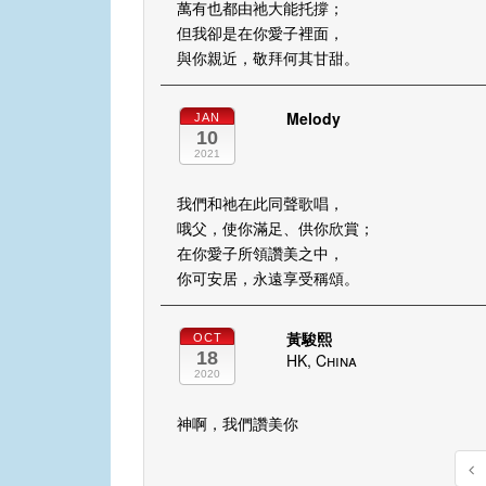
萬有也都由祂大能托撐；
但我卻是在你愛子裡面，
與你親近，敬拜何其甘甜。
Melody
JAN
10
2021
我們和祂在此同聲歌唱，
哦父，使你滿足、供你欣賞；
在你愛子所領讚美之中，
你可安居，永遠享受稱頌。
黃駿熙
OCT
18
HK, China
2020
神啊，我們讚美你