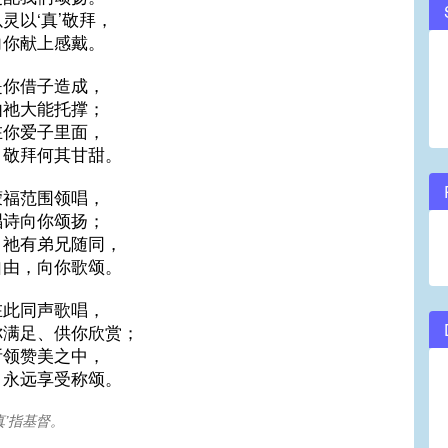
灵以‘真’敬拜，
volume.
向你献上感戴。
是你借子造成，
由祂大能托撑；
在你爱子里面，
，敬拜何其甘甜。
蒙福范围领唱，
唱诗向你颂扬；
，祂有弟兄随同，
自由，向你歌颂。
在此同声歌唱，
你满足、供你欣赏；
所领赞美之中，
，永远享受称颂。
真’指基督。