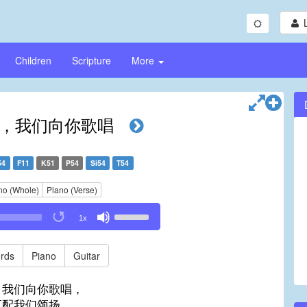
Children
Scripture
More
，我们向你歌唱
54
F11
K51
P54
Si54
T54
no (Whole)
Piano (Verse)
Use
1x
Up/Down
Arrow
keys
rds
Piano
Guitar
to
increase
，我们向你歌唱，
or
更配我们颂扬。
decrease