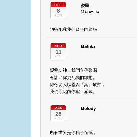
俊民
OCT
8
Malaysia
2023
阿爸配🉐我们众子的颂扬
Mahika
APR
11
2021
親愛父神，我們向你歌唱，
有誰比你更配我們頌揚。
你今要人以靈以『真』敬拜，
我們照此向你獻上感戴。
Melody
MAR
28
2021
所有世界是你藉子造成，