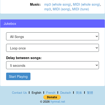
Music:
mp3 (whole song)
,
MIDI (whole song)
,
mp3
,
MIDI (song)
,
MIDI (tune)
Jukebox
Delay between songs:
Start Playing
Contact Us
English
French
Deutsch
简体
繁體
© 2026
hymnal.net