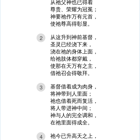
从祂父神也已得着
尊贵、荣耀为冠冕；
神要祂作万有元首，
使祂尊高得彰显。
从这升到神前基督，
2
圣灵已经浇下来，
浇在祂的身体上面，
给祂肢体都穿戴，
使那在天万有之主，
借祂召会得敬拜。
基督借着成为肉身，
3
将神带到人里面；
祂也借着死而复活，
将人带进神中间；
神与人的完全调和，
在祂里面得成全。
祂今已升高天之上，
4