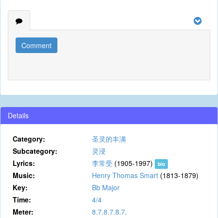
Comment
Details
Category:
圣灵的丰满
Subcategory:
灵浸
Lyrics:
李常受
(1905-1997)
bio
Music:
Henry Thomas Smart
(1813-1879)
Key:
Bb Major
Time:
4/4
Meter:
8.7.8.7.8.7.