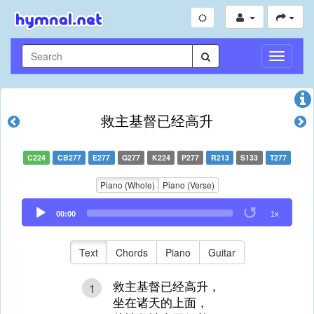
Toggle
Navigati
救主基督已经高升
C224
CB277
E277
G277
K224
P277
R213
S133
T277
Piano (Whole)
Piano (Verse)
Audio
00:00
1x
Player
Text
Chords
Piano
Guitar
救主基督已经高升，
1
坐在诸天的上面，