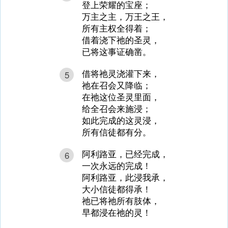
登上荣耀的宝座；
万主之主，万王之王，
所有主权全得着；
借着浇下祂的圣灵，
已将这事证确凿。
借将祂灵浇灌下来，
5
祂在召会又降临；
在祂这位圣灵里面，
给全召会来施浸；
如此完成的这灵浸，
所有信徒都有分。
阿利路亚，已经完成，
6
一次永远的完成！
阿利路亚，此浸我承，
大小信徒都得承！
祂已将祂所有肢体，
早都浸在祂的灵！