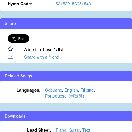
Hymn Code:
531532156651543
Share
Added to 1 user's list
Share with a friend
Related Songs
Languages:
Cebuano
,
English
,
Filipino
,
Portuguese
,
詩歌(繁)
Downloads
Lead Sheet:
Piano
,
Guitar
,
Text