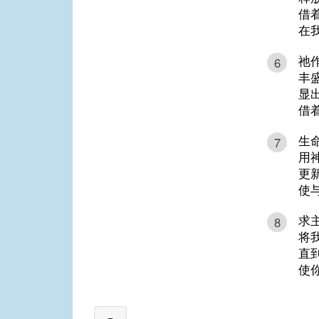
借
在
祂
6
丰
显
借
生
7
用
更
使
求
8
将
直
使