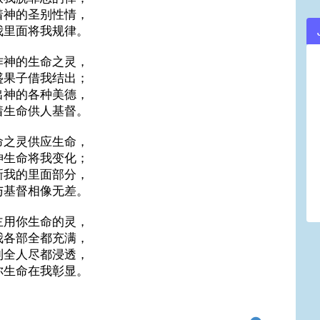
着神的圣别性情，
我里面将我规律。
作神的生命之灵，
盛果子借我结出；
出神的各种美德，
着生命供人基督。
命之灵供应生命，
神生命将我变化；
新我的里面部分，
与基督相像无差。
主用你生命的灵，
我各部全都充满，
到全人尽都浸透，
你生命在我彰显。