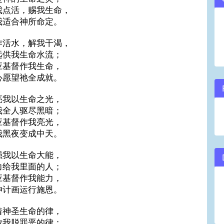
我点活，赐我生命，
volume.
我适合神所命定。
作活水，解我干渴，
远供我生命水流；
应基督作我生命，
心愿望祂全成就。
亮我以生命之光，
我全人驱尽黑暗；
应基督作我亮光，
我黑夜变成中天。
强我以生命大能，
力给我里面的人；
应基督作我能力，
神计画运行施恩。
着神圣生命的律，
放我脱罪恶的律；