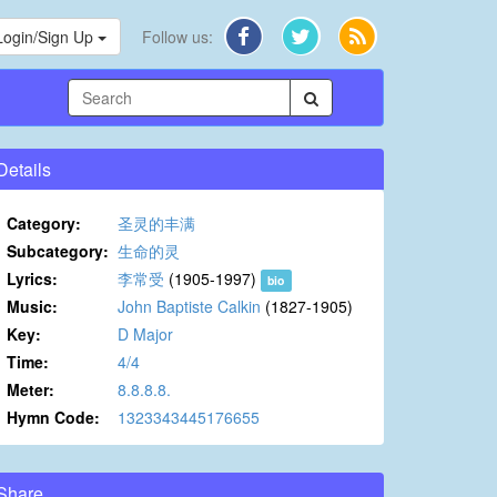
Login/Sign Up
Follow us:
Details
Category:
圣灵的丰满
Subcategory:
生命的灵
Lyrics:
李常受
(1905-1997)
bio
Music:
John Baptiste Calkin
(1827-1905)
Key:
D Major
Time:
4/4
Meter:
8.8.8.8.
Hymn Code:
1323343445176655
Share