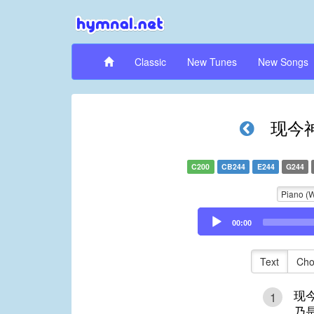
Classic
New Tunes
New Songs
现今
C200
CB244
E244
G244
Piano (
Audio
00:00
Player
Text
Cho
现
1
乃