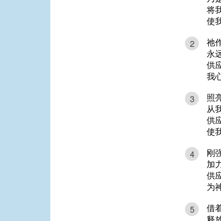
将
使
祂
2
永
供
我
照
3
从
供
使
刚
4
加
供
为
借
5
释