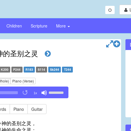
Children
Scripture
More
神的圣别之灵
K200
P244
R183
S114
Sk244
T244
Whole)
Piano (Verse)
Use
1x
Up/Down
Arrow
keys
rds
Piano
Guitar
to
increase
今神的圣别之灵，
or
是神的生命之灵；
decrease