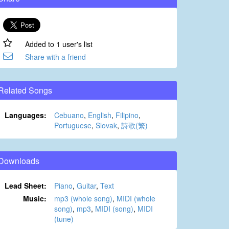
Added to 1 user's list
Share with a friend
Related Songs
Languages:
Cebuano
,
English
,
Filipino
,
Portuguese
,
Slovak
,
詩歌(繁)
Downloads
Lead Sheet:
Piano
,
Guitar
,
Text
Music:
mp3 (whole song)
,
MIDI (whole
song)
,
mp3
,
MIDI (song)
,
MIDI
(tune)