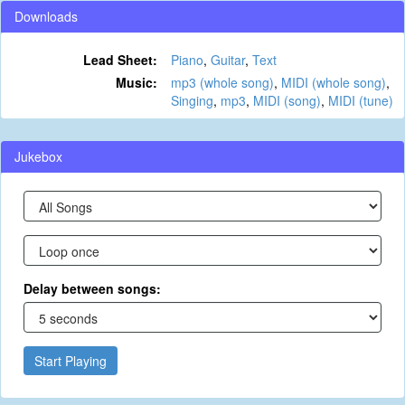
Downloads
Lead Sheet:
Piano
,
Guitar
,
Text
Music:
mp3 (whole song)
,
MIDI (whole song)
,
Singing
,
mp3
,
MIDI (song)
,
MIDI (tune)
Jukebox
Delay between songs:
Start Playing