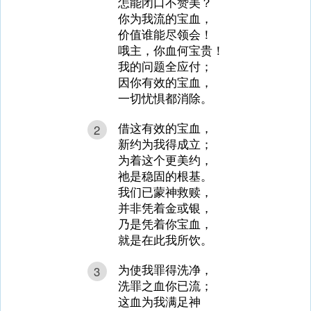
怎能闭口不赞美？
你为我流的宝血，
价值谁能尽领会！
哦主，你血何宝贵！
我的问题全应付；
因你有效的宝血，
一切忧惧都消除。
借这有效的宝血，
2
新约为我得成立；
为着这个更美约，
祂是稳固的根基。
我们已蒙神救赎，
并非凭着金或银，
乃是凭着你宝血，
就是在此我所饮。
为使我罪得洗净，
3
洗罪之血你已流；
这血为我满足神