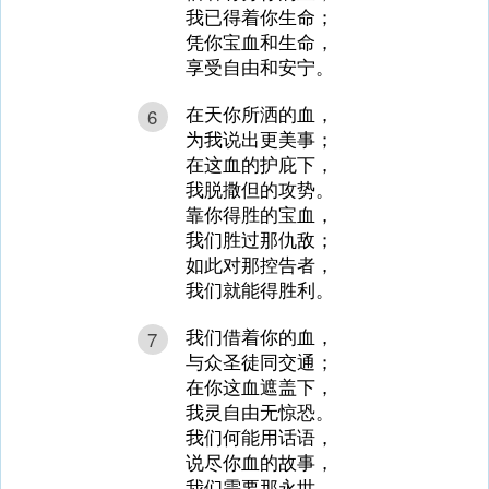
我已得着你生命；
凭你宝血和生命，
享受自由和安宁。
在天你所洒的血，
6
为我说出更美事；
在这血的护庇下，
我脱撒但的攻势。
靠你得胜的宝血，
我们胜过那仇敌；
如此对那控告者，
我们就能得胜利。
我们借着你的血，
7
与众圣徒同交通；
在你这血遮盖下，
我灵自由无惊恐。
我们何能用话语，
说尽你血的故事，
我们需要那永世，