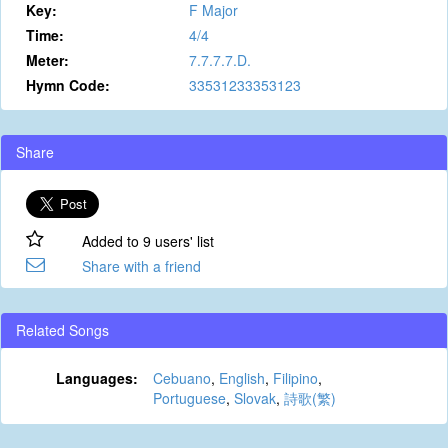
Key:
F Major
Time:
4/4
Meter:
7.7.7.7.D.
Hymn Code:
33531233353123
Share
Added to 9 users' list
Share with a friend
Related Songs
Languages:
Cebuano
,
English
,
Filipino
,
Portuguese
,
Slovak
,
詩歌(繁)