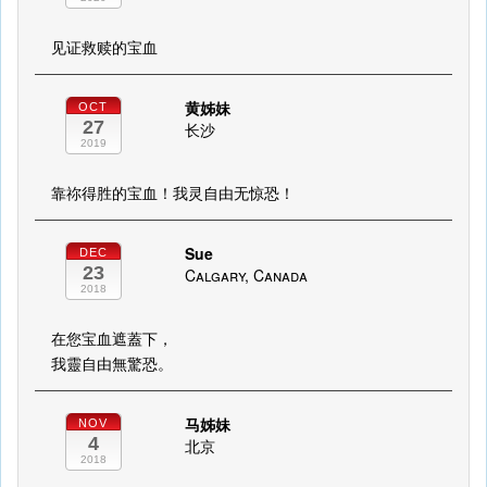
见证救赎的宝血
黄姊妹
OCT
27
长沙
2019
靠祢得胜的宝血！我灵自由无惊恐！
Sue
DEC
23
Calgary, Canada
2018
在您宝血遮蓋下，
我靈自由無驚恐。
马姊妹
NOV
4
北京
2018