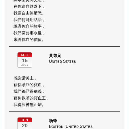
在你這血遮蓋下，
我靈自由無驚恐。
我們何能用話語，
說盡你血的故事，
我們需要那永世，
來說你血的價值。
黃弟兄
AUG
15
United States
2021
感謝讚美主，
藉你贖罪的寶血，
我們都已得稱義；
藉你救贖的寶血王，
我得與神無距離。
杨锋
JUN
20
Boston, United States