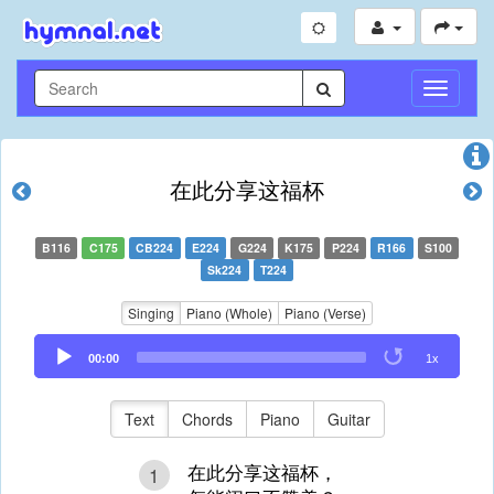
Toggle
Navigati
在此分享这福杯
B116
C175
CB224
E224
G224
K175
P224
R166
S100
Sk224
T224
Singing
Piano (Whole)
Piano (Verse)
Audio
00:00
1x
Player
Text
Chords
Piano
Guitar
在此分享这福杯，
1