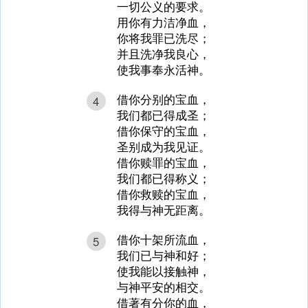
一切公义的要求。
用你有力洁净血，
你将我罪已洗尽；
并且洗净我良心，
使我事奉永活神。
借你分别的宝血，
4
我们都已得成圣；
借你保守的宝血，
圣别成为我见证。
借你赎罪的宝血，
我们都已得称义；
借你救赎的宝血，
我得与神无距离。
借你十架所流血，
5
我们已与神和好；
使我能以接触神，
与神平安的相交。
借著有分你的血，