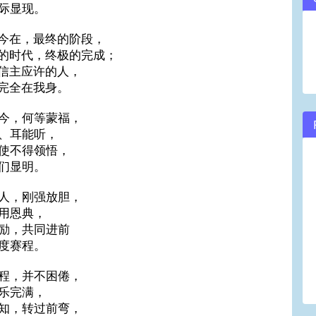
际显现。
今在，最终的阶段，
的时代，终极的完成；
信主应许的人，
完全在我身。
今，何等蒙福，
、耳能听，
使不得领悟，
们显明。
人，刚强放胆，
用恩典，
励，共同进前
度赛程。
程，并不困倦，
乐完满，
知，转过前弯，