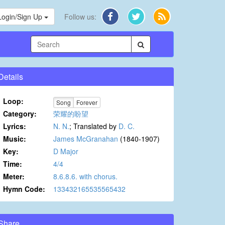
Login/Sign Up
Follow us:
Details
Loop:
Song
Forever
Category:
荣耀的盼望
Lyrics:
N. N.
; Translated by
D. C.
Music:
James McGranahan
(1840-1907)
Key:
D Major
Time:
4/4
Meter:
8.6.8.6. with chorus.
Hymn Code:
133432165535565432
Share