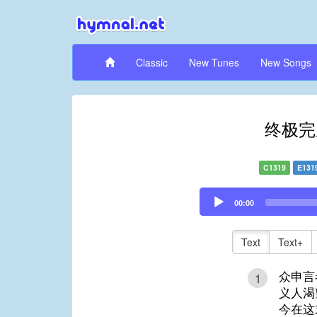
Classic
New Tunes
New Songs
终极完
C1319
E131
Audio
00:00
Player
Text
Text+
众申言
1
义人渴
今在这