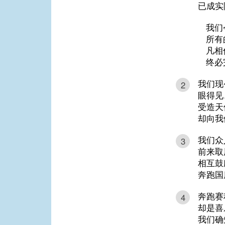
已成实
我们
所有
凡相
终必
我们现
2
眼得见
受造天
却向我
我们众
3
前来取
相互鼓
奔跑国
奔跑赛
4
却是喜
我们确