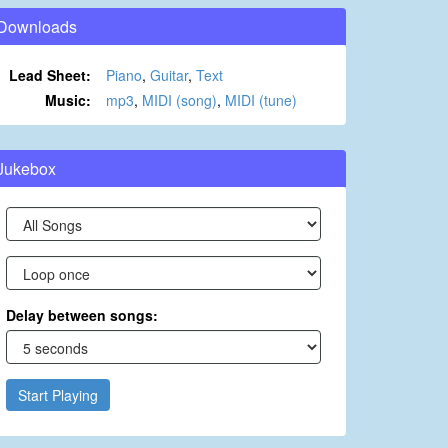
Downloads
Lead Sheet:
Piano
,
Guitar
,
Text
Music:
mp3
,
MIDI (song)
,
MIDI (tune)
Jukebox
Delay between songs:
Start Playing