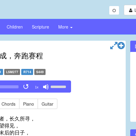
Children
Scripture
More
成，奔跑赛程
9
LSM277
R714
S449
Use
1x
Up/Down
Arrow
keys
Chords
Piano
Guitar
to
increase
者，长久所寻，
or
望得见，
decrease
末后的日子，
volume.