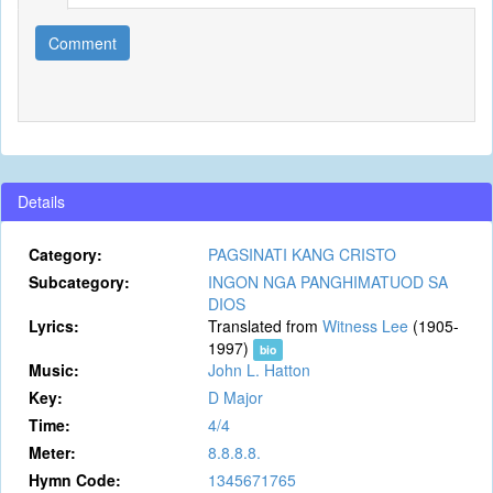
Comment
Details
Category:
PAGSINATI KANG CRISTO
Subcategory:
INGON NGA PANGHIMATUOD SA
DIOS
Lyrics:
Translated from
Witness Lee
(1905-
1997)
bio
Music:
John L. Hatton
Key:
D Major
Time:
4/4
Meter:
8.8.8.8.
Hymn Code:
1345671765