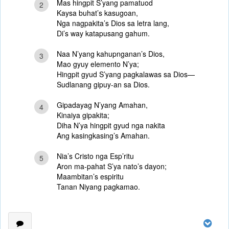
Mas hingpit S’yang pamatuod
2
Kaysa buhat’s kasugoan,
Nga nagpakita’s Dios sa letra lang,
Di’s way katapusang gahum.
Naa N’yang kahupnganan’s Dios,
3
Mao gyuy elemento N’ya;
Hingpit gyud S’yang pagkalawas sa Dios—
Sudlanang gipuy-an sa Dios.
Gipadayag N’yang Amahan,
4
Kinaiya gipakita;
Diha N’ya hingpit gyud nga nakita
Ang kasingkasing’s Amahan.
Nia’s Cristo nga Esp’ritu
5
Aron ma-pahat S’ya nato’s dayon;
Maambitan’s espiritu
Tanan Niyang pagkamao.