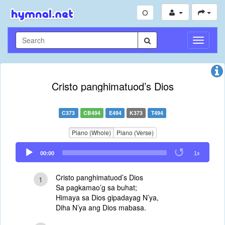
Toggle
Navigati
Cristo panghimatuod’s Dios
C373
CB494
E494
K373
T494
Piano (Whole)
Piano (Verse)
Audio
00:00
1x
Player
Cristo panghimatuod’s Dios
1
Sa pagkamao’g sa buhat;
Himaya sa Dios gipadayag N’ya,
Diha N’ya ang Dios mabasa.