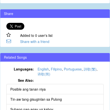
Share
Added to 0 user's list
Share with a friend
Related Songs
Languages:
English
,
Filipino
,
Portuguese
,
詩歌(繁)
,
诗歌(简)
See Also:
Posible ang tanan niya
Tin-aw tang gisuginlan sa Pulong
Subang nag-agay ug kahoy