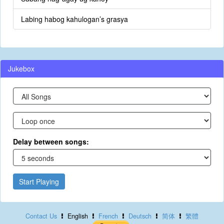
Labing habog kahulogan’s grasya
Jukebox
Delay between songs:
Start Playing
Contact Us
English
French
Deutsch
简体
繁體