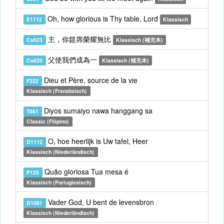
Oh, how glorious is Thy table, Lord
E1112
Klassisch
主，你筵席榮耀無比
Cs623
Klassisch (補充本)
父使我們成為一
Cs620
Klassisch (補充本)
Dieu et Père, source de la vie
F222
Klassisch (Französisch)
Diyos sumaiyo nawa hanggang sa
T861
Classic (Filipino)
O, hoe heerlijk is Uw tafel, Heer
D1112
Klassisch (Niederländisch)
Quão gloriosa Tua mesa é
P125
Klassisch (Portugiesisch)
Vader God, U bent de levensbron
D1081
Klassisch (Niederländisch)