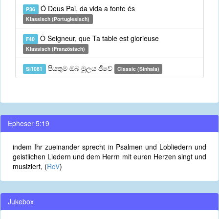
Ó Deus Pai, da vida a fonte és
P36
Klassisch (Portugiesisch)
Ô Seigneur, que Ta table est glorieuse
F40
Klassisch (Französisch)
පියතුම ඔබ මූලය ජීවේ
Si1081
Classic (Sinhala)
Epheser 5:19
indem Ihr zueinander sprecht in Psalmen und Lobliedern und
geistlichen Liedern und dem Herrn mit euren Herzen singt und
musiziert, (
RcV
)
Jukebox