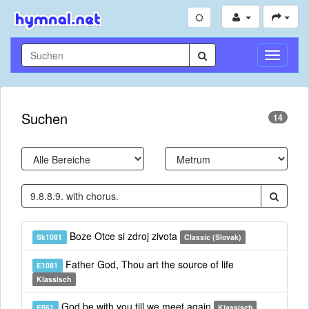
Navigati
umschal
Suchen
14
Boze Otce si zdroj zivota
Sk1081
Classic (Slovak)
Father God, Thou art the source of life
E1081
Klassisch
God be with you till we meet again
E861
Klassisch