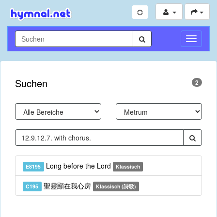
Navigati
umschal
Suchen
2
Long before the Lord
E8195
Klassisch
聖靈顯在我心房
C195
Klassisch (詩歌)