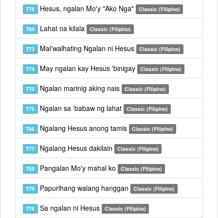
Hesus, ngalan Mo'y "Ako Nga"
T78
Classic (Filipino)
Lahat na kilala
T80
Classic (Filipino)
Mal'walhating Ngalan ni Hesus
T73
Classic (Filipino)
May ngalan kay Hesus 'binigay
T74
Classic (Filipino)
Ngalan marinig aking nais
T70
Classic (Filipino)
Ngalan sa 'babaw ng lahat
T75
Classic (Filipino)
Ngalang Hesus anong tamis
T66
Classic (Filipino)
Ngalang Hesus dakilain
T77
Classic (Filipino)
Pangalan Mo'y mahal ko
T69
Classic (Filipino)
Papurihang walang hanggan
T79
Classic (Filipino)
Sa ngalan ni Hesus
T76
Classic (Filipino)