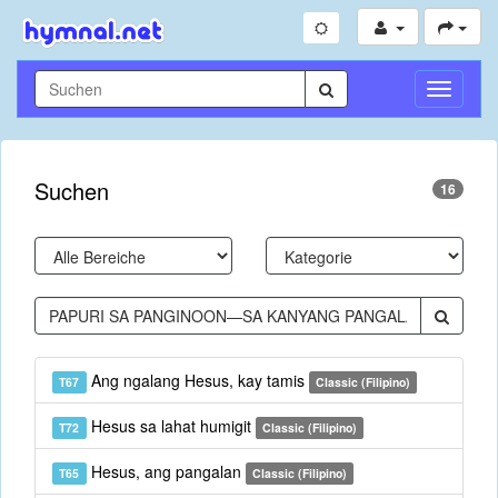
Navigati
umschal
Suchen
16
Ang ngalang Hesus, kay tamis
T67
Classic (Filipino)
Hesus sa lahat humigit
T72
Classic (Filipino)
Hesus, ang pangalan
T65
Classic (Filipino)