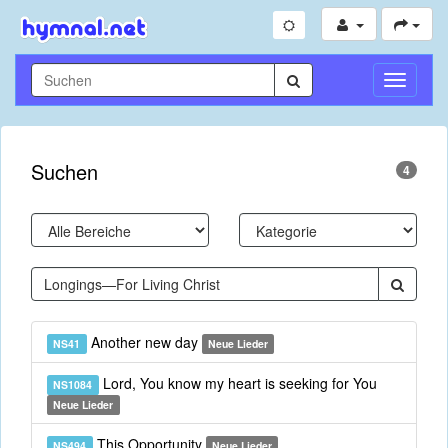
Navigati
umschal
Suchen
4
Another new day
NS41
Neue Lieder
Lord, You know my heart is seeking for You
NS1084
Neue Lieder
This Opportunity
NS494
Neue Lieder