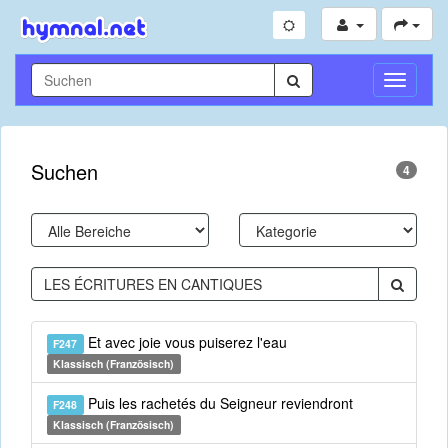
Navigati
umschal
Suchen
4
Et avec joie vous puiserez l'eau
F247
Klassisch (Französisch)
Puis les rachetés du Seigneur reviendront
F248
Klassisch (Französisch)