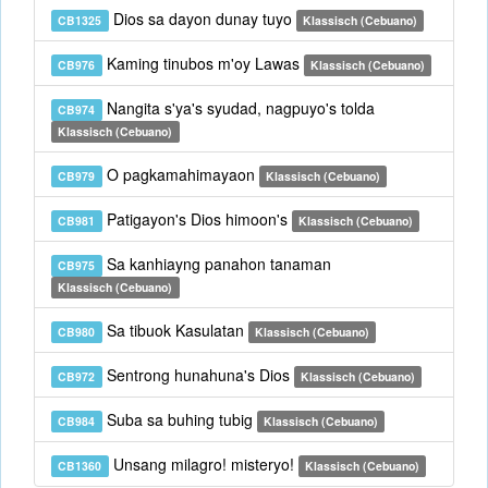
Dios sa dayon dunay tuyo
CB1325
Klassisch (Cebuano)
Kaming tinubos m'oy Lawas
CB976
Klassisch (Cebuano)
Nangita s'ya's syudad, nagpuyo's tolda
CB974
Klassisch (Cebuano)
O pagkamahimayaon
CB979
Klassisch (Cebuano)
Patigayon's Dios himoon's
CB981
Klassisch (Cebuano)
Sa kanhiayng panahon tanaman
CB975
Klassisch (Cebuano)
Sa tibuok Kasulatan
CB980
Klassisch (Cebuano)
Sentrong hunahuna's Dios
CB972
Klassisch (Cebuano)
Suba sa buhing tubig
CB984
Klassisch (Cebuano)
Unsang milagro! misteryo!
CB1360
Klassisch (Cebuano)