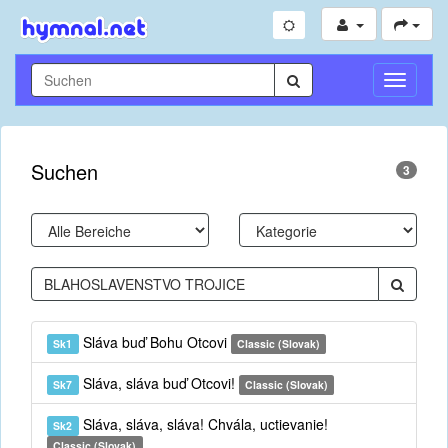
Navigati
umschal
Suchen
3
Sláva buď Bohu Otcovi
Sk1
Classic (Slovak)
Sláva, sláva buď Otcovi!
Sk7
Classic (Slovak)
Sláva, sláva, sláva! Chvála, uctievanie!
Sk2
Classic (Slovak)