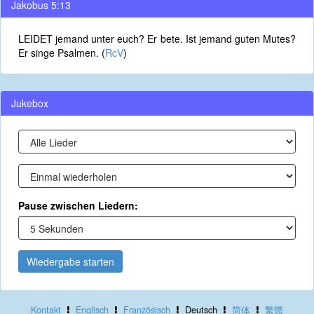
Jakobus 5:13
LEIDET jemand unter euch? Er bete. Ist jemand guten Mutes?
Er singe Psalmen. (
RcV
)
Jukebox
Pause zwischen Liedern:
Wiedergabe starten
Kontakt
Englisch
Französisch
Deutsch
简体
繁體