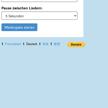
Pause zwischen Liedern:
Wiedergabe starten
Französisch
Deutsch
简体
繁體