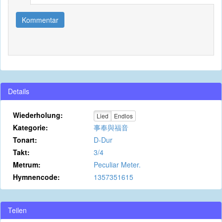
Kommentar
Details
Wiederholung:
Lied
Endlos
Kategorie:
事奉與福音
Tonart:
D-Dur
Takt:
3/4
Metrum:
Peculiar Meter.
Hymnencode:
1357351615
Teilen