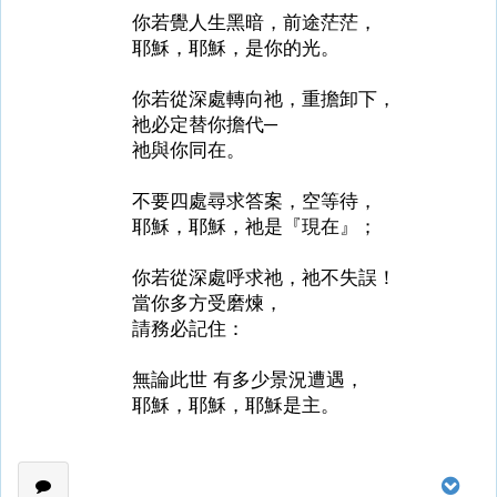
你若覺人生黑暗，前途茫茫，
耶穌，耶穌，是你的光。
你若從深處轉向祂，重擔卸下，
祂必定替你擔代─
祂與你同在。
不要四處尋求答案，空等待，
耶穌，耶穌，祂是『現在』；
你若從深處呼求祂，祂不失誤！
當你多方受磨煉，
請務必記住：
無論此世 有多少景況遭遇，
耶穌，耶穌，耶穌是主。