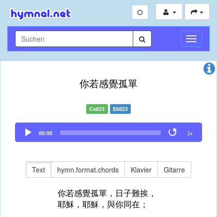
Navigati
umschal
你若感覺孤單
Cs823
E6823
Audio
00:00
1x
Player
Text
hymn.format.chords
Klavier
Gitarre
你若感覺孤單，日子難挨，
耶穌，耶穌，與你同在；