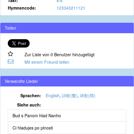
Takt:
4/4
Hymnencode:
123343211121
Teilen
Zur Liste von 0 Benutzer hinzugefügt
Mit einem Freund teilen
Verwandte Lieder
Sprachen:
English
,
詩歌(繁)
,
诗歌(简)
Siehe auch:
Bud s Panom hlad Nanho
Ci hladujes po plnosti