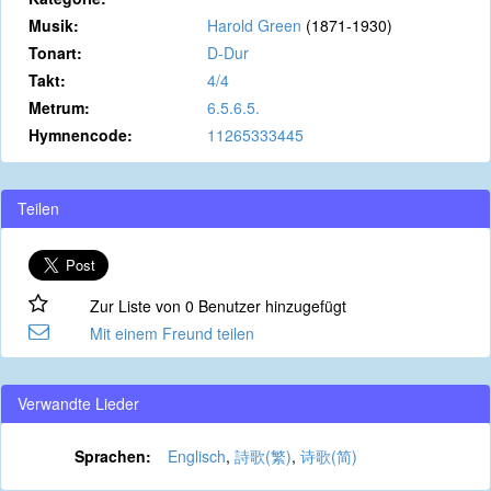
Musik:
Harold Green
(1871-1930)
Tonart:
D-Dur
Takt:
4/4
Metrum:
6.5.6.5.
Hymnencode:
11265333445
Teilen
Zur Liste von 0 Benutzer hinzugefügt
Mit einem Freund teilen
Verwandte Lieder
Sprachen:
Englisch
,
詩歌(繁)
,
诗歌(简)