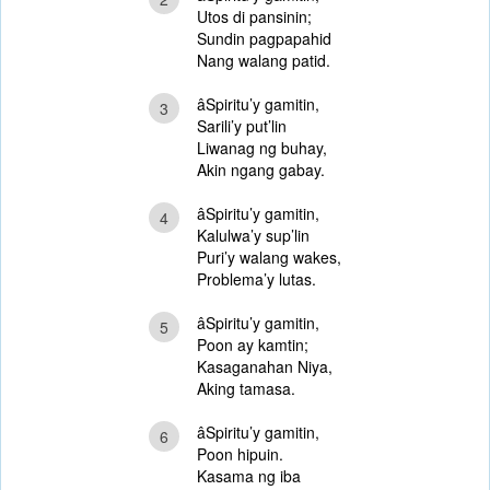
Utos di pansinin;
Sundin pagpapahid
Nang walang patid.
âSpiritu’y gamitin,
3
Sarili’y put’lin
Liwanag ng buhay,
Akin ngang gabay.
âSpiritu’y gamitin,
4
Kalulwa’y sup’lin
Puri’y walang wakes,
Problema’y lutas.
âSpiritu’y gamitin,
5
Poon ay kamtin;
Kasaganahan Niya,
Aking tamasa.
âSpiritu’y gamitin,
6
Poon hipuin.
Kasama ng iba