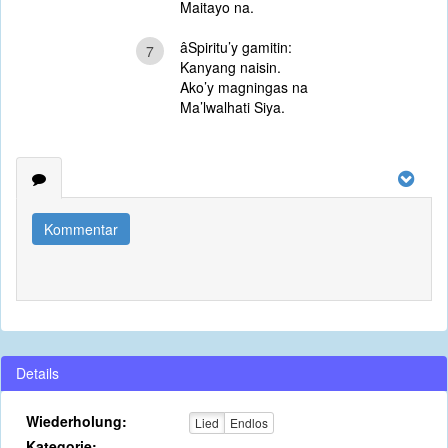
Maitayo na.
âSpiritu’y gamitin:
7
Kanyang naisin.
Ako’y magningas na
Ma’lwalhati Siya.
Kommentar
Details
Wiederholung:
Lied
Endlos
Kategorie: