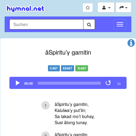
Navigati
umschal
âSpiritu’y gamitin
C487
E8487
Tc487
Audio
00:00
1x
Player
âSpiritu’y gamitin,
1
Kalulwa’y put’lin;
Sa lakad mo’t buhay,
Susi âtong tunay.
âSpiritu’y gamitin,
2