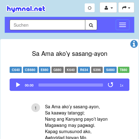
Navigati
umschal
Sa Ama ako’y sasang-ayon
C640
CB880
E880
G880
K640
R634
S396
Si880
T880
Audio
00:00
1x
Player
Sa Ama ako’y sasang-ayon,
1
Sa kaaway tatanggi;
Nang ang Kanyang payo’t layon
Magawang may pagwagi.
Kapag sumusunod ako,
Awtoridad bigyan Mo,