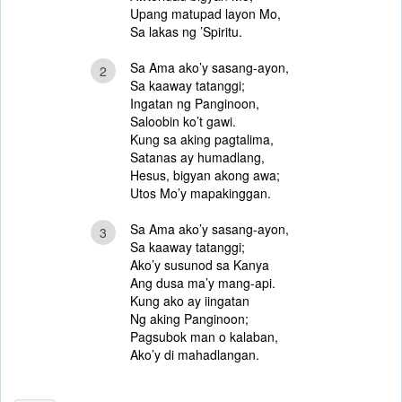
Upang matupad layon Mo,
Sa lakas ng ’Spiritu.
Sa Ama ako’y sasang-ayon,
2
Sa kaaway tatanggi;
Ingatan ng Panginoon,
Saloobin ko’t gawi.
Kung sa aking pagtalima,
Satanas ay humadlang,
Hesus, bigyan akong awa;
Utos Mo’y mapakinggan.
Sa Ama ako’y sasang-ayon,
3
Sa kaaway tatanggi;
Ako’y susunod sa Kanya
Ang dusa ma’y mang-api.
Kung ako ay iingatan
Ng aking Panginoon;
Pagsubok man o kalaban,
Ako’y di mahadlangan.