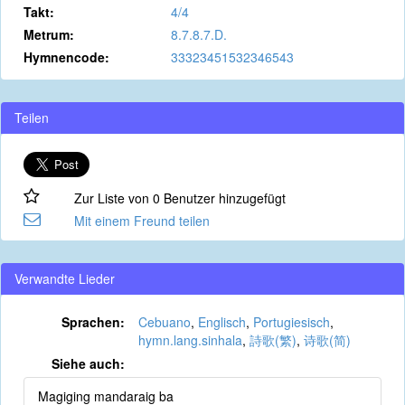
Takt:
4/4
Metrum:
8.7.8.7.D.
Hymnencode:
33323451532346543
Teilen
Zur Liste von 0 Benutzer hinzugefügt
Mit einem Freund teilen
Verwandte Lieder
Sprachen:
Cebuano
,
Englisch
,
Portugiesisch
,
hymn.lang.sinhala
,
詩歌(繁)
,
诗歌(简)
Siehe auch:
Magiging mandaraig ba