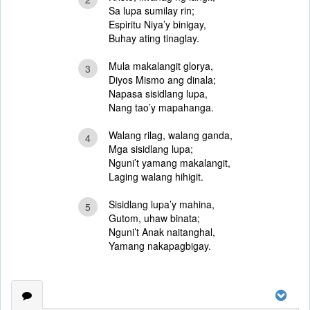
Sa lupa sumilay rin;
Espiritu Niya’y binigay,
Buhay ating tinaglay.
Mula makalangit glorya,
3
Diyos Mismo ang dinala;
Napasa sisidlang lupa,
Nang tao’y mapahanga.
Walang rilag, walang ganda,
4
Mga sisidlang lupa;
Nguni’t yamang makalangit,
Laging walang hihigit.
Sisidlang lupa’y mahina,
5
Gutom, uhaw binata;
Nguni’t Anak naitanghal,
Yamang nakapagbigay.