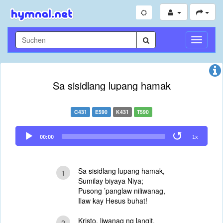
Navigati
umschal
Sa sisidlang lupang hamak
C431
E590
K431
T590
Audio
00:00
1x
Player
Sa sisidlang lupang hamak,
1
Sumilay biyaya Niya;
Pusong ’panglaw niliwanag,
Ilaw kay Hesus buhat!
Kristo, liwanag ng langit,
2