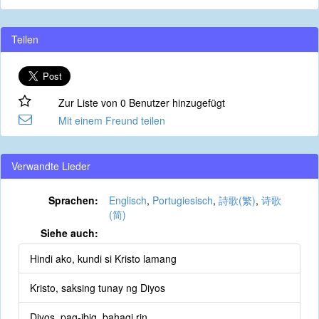
Teilen
Zur Liste von 0 Benutzer hinzugefügt
Mit einem Freund teilen
Verwandte Lieder
Sprachen:
Englisch
,
Portugiesisch
,
詩歌(繁)
,
诗歌
(简)
Siehe auch:
Hindi ako, kundi si Kristo lamang
Kristo, saksing tunay ng Diyos
Diyos, pag-ibig, bahagi rin