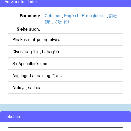
Verwandte Lieder
Sprachen:
Cebuano
,
Englisch
,
Portugiesisch
,
詩歌
(繁)
,
诗歌(简)
Siehe auch:
Pinakakahul’gan ng biyaya -
Diyos, pag-ibig, bahagi rin
Sa Apocalipsis uno
Ang lugod at nais ng Diyos
Aleluya, sa lupain
Jukebox