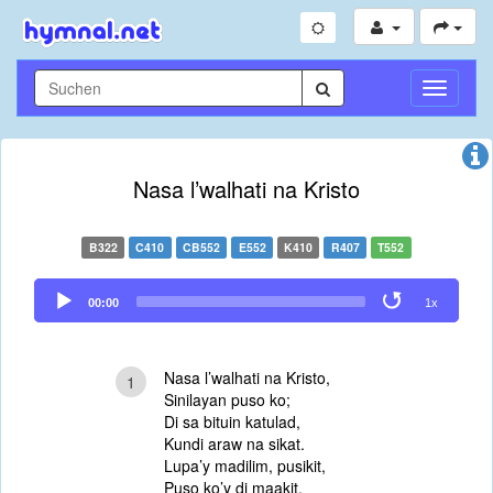
Navigati
umschal
Nasa l’walhati na Kristo
B322
C410
CB552
E552
K410
R407
T552
Audio
00:00
1x
Player
Nasa l’walhati na Kristo,
1
Sinilayan puso ko;
Di sa bituin katulad,
Kundi araw na sikat.
Lupa’y madilim, pusikit,
Puso ko’y di maakit,