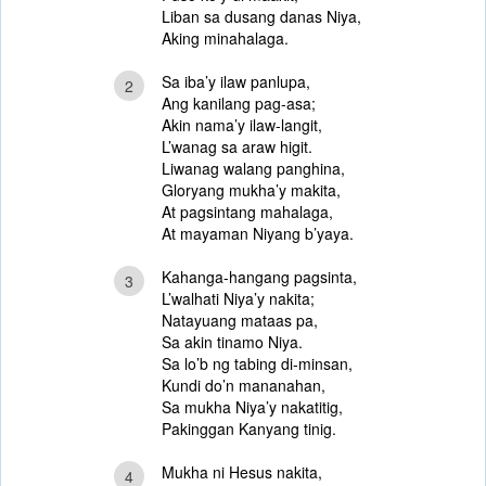
Liban sa dusang danas Niya,
Aking minahalaga.
Sa iba’y ilaw panlupa,
2
Ang kanilang pag-asa;
Akin nama’y ilaw-langit,
L’wanag sa araw higit.
Liwanag walang panghina,
Gloryang mukha’y makita,
At pagsintang mahalaga,
At mayaman Niyang b’yaya.
Kahanga-hangang pagsinta,
3
L’walhati Niya’y nakita;
Natayuang mataas pa,
Sa akin tinamo Niya.
Sa lo’b ng tabing di-minsan,
Kundi do’n mananahan,
Sa mukha Niya’y nakatitig,
Pakinggan Kanyang tinig.
Mukha ni Hesus nakita,
4