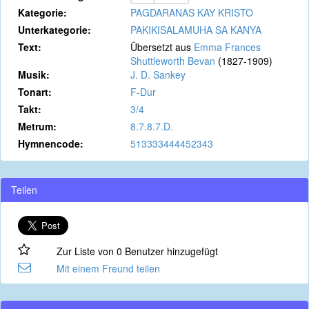
Kategorie:
PAGDARANAS KAY KRISTO
Unterkategorie:
PAKIKISALAMUHA SA KANYA
Text:
Übersetzt aus
Emma Frances
Shuttleworth Bevan
(1827-1909)
Musik:
J. D. Sankey
Tonart:
F-Dur
Takt:
3/4
Metrum:
8.7.8.7.D.
Hymnencode:
513333444452343
Teilen
Zur Liste von 0 Benutzer hinzugefügt
Mit einem Freund teilen