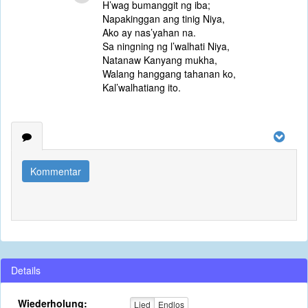
H’wag bumanggit ng iba;
Napakinggan ang tinig Niya,
Ako ay nas’yahan na.
Sa ningning ng l’walhati Niya,
Natanaw Kanyang mukha,
Walang hanggang tahanan ko,
Kal’walhatiang ito.
Kommentar
Details
Wiederholung:
Lied
Endlos