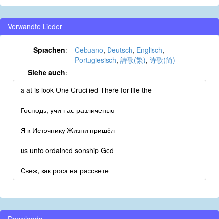
Verwandte Lieder
Sprachen:
Cebuano
,
Deutsch
,
Englisch
,
Portugiesisch
,
詩歌(繁)
,
诗歌(简)
Siehe auch:
a at is look One Crucified There for life the
Господь, учи нас различенью
Я к Источнику Жизни пришёл
us unto ordained sonship God
Свеж, как роса на рассвете
Downloads