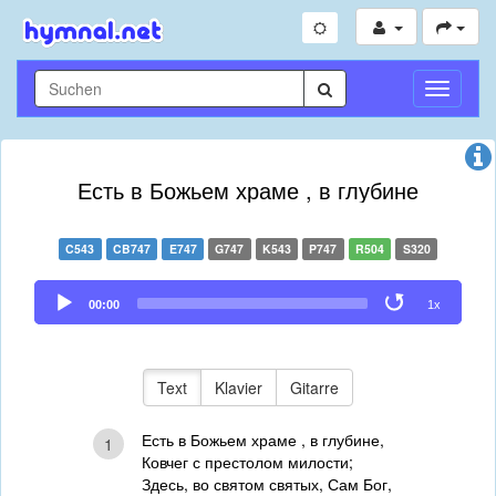
Navigati
umschal
Есть в Божьем храме , в глубине
C543
CB747
E747
G747
K543
P747
R504
S320
Audio
00:00
1x
Player
Text
Klavier
Gitarre
Есть в Божьем храме , в глубине,
1
Ковчег с престолом милости;
Здесь, во святом святых, Сам Бог,