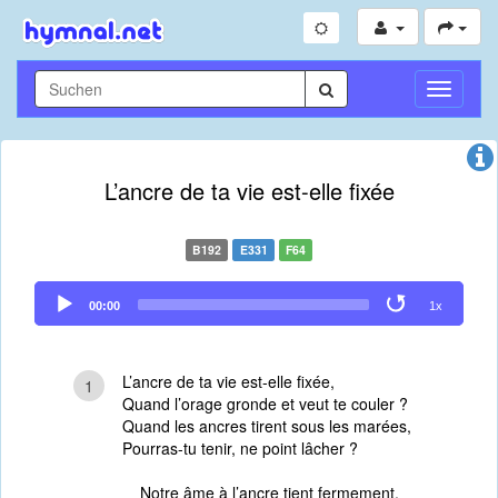
Navigati
umschal
L’ancre de ta vie est-elle fixée
B192
E331
F64
Audio
00:00
1x
Player
L’ancre de ta vie est-elle fixée,
1
Quand l’orage gronde et veut te couler ?
Quand les ancres tirent sous les marées,
Pourras-tu tenir, ne point lâcher ?
Notre âme à l’ancre tient fermement,