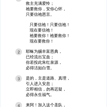
救主充满爱怜；
祂要救你，安你心怀，
只要信祂恩言。
只要信祂！只要信祂！
现在要信祂！
祂要救你！祂要救你！
现在要救你！
耶稣为赐丰富恩典，
2
已经流出宝血；
你若投此朱红泉源，
必得洁如白雪。
是的，主是道路、真理，
3
引人进入安息；
立即相信，勿再迟疑，
必得永生福气。
来阿！加入这个圣队，
4