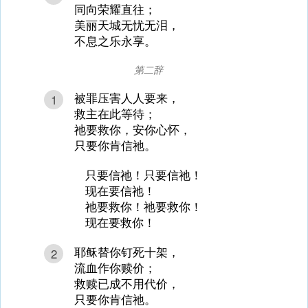
同向荣耀直往；
美丽天城无忧无泪，
不息之乐永享。
第二辞
被罪压害人人要来，
1
救主在此等待；
祂要救你，安你心怀，
只要你肯信祂。
只要信祂！只要信祂！
现在要信祂！
祂要救你！祂要救你！
现在要救你！
耶稣替你钉死十架，
2
流血作你赎价；
救赎已成不用代价，
只要你肯信祂。