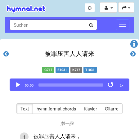
Navigati
umschal
被罪压害人人请来
C717
E1031
K717
T1031
Audio
00:00
1x
Player
Text
hymn.format.chords
Klavier
Gitarre
第一辞
被罪压害人人请来，
1