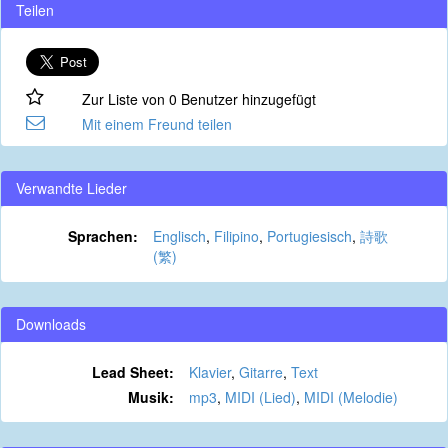
Teilen
Zur Liste von 0 Benutzer hinzugefügt
Mit einem Freund teilen
Verwandte Lieder
Sprachen:
Englisch
,
Filipino
,
Portugiesisch
,
詩歌
(繁)
Downloads
Lead Sheet:
Klavier
,
Gitarre
,
Text
Musik:
mp3
,
MIDI (Lied)
,
MIDI (Melodie)