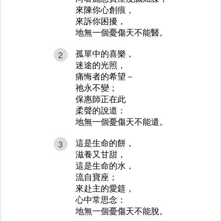
來陳你心創痕，
來訴你困擾，
地無一個憂傷天不能醫。
孤單中的喜樂，
2
迷途的光照，
痛悔者的希望－
祂永不變；
保惠師正在此
柔聲的說道：
地無一個憂傷天不能遣。
這是生命的餅，
3
滋養又甘甜，
這是生命的水，
流自寶座；
來赴主的愛筵，
心中常思念：
地無一個憂傷天不能脫。