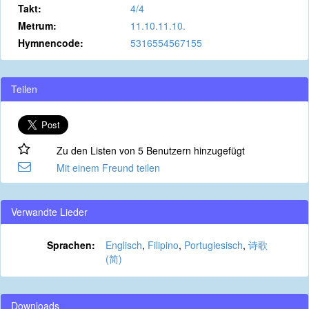
Takt:
4/4
Metrum:
11.10.11.10.
Hymnencode:
5316554567155
Teilen
Zu den Listen von 5 Benutzern hinzugefügt
Mit einem Freund teilen
Verwandte Lieder
Sprachen:
Englisch
,
Filipino
,
Portugiesisch
,
诗歌
(简)
Downloads