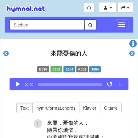
Navigati
umschal
來罷憂傷的人
B390
C502
E684
K502
T684
Audio
00:00
1x
Player
Text
hymn.format.chords
Klavier
Gitarre
來罷，憂傷的人，
1
隨帶你煩惱，
向著施恩寶座虔誠屈膝；