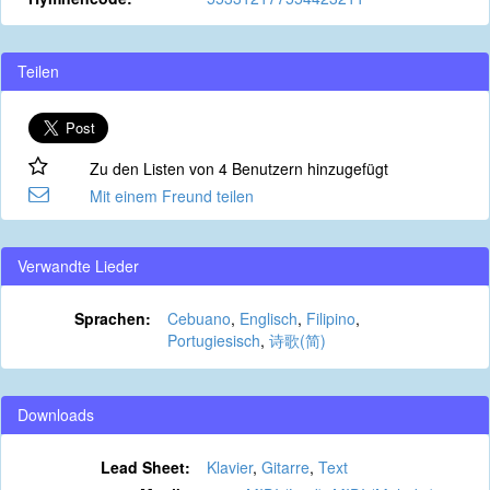
Teilen
Zu den Listen von 4 Benutzern hinzugefügt
Mit einem Freund teilen
Verwandte Lieder
Sprachen:
Cebuano
,
Englisch
,
Filipino
,
Portugiesisch
,
诗歌(简)
Downloads
Lead Sheet:
Klavier
,
Gitarre
,
Text