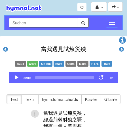
Navigati
umschal
當我遇見試煉災殃
B394
C496
CB698
E698
G698
K496
R476
T698
Audio
00:00
1x
Player
Text
Text+
hymn.format.chords
Klavier
Gitarre
當我遇見試煉災殃，
1
經過荊棘豺狼之疆，
我有一個甘美思想，