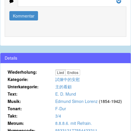
Kommentar
Details
Wiederholung:
Lied
Endlos
Kategorie:
試煉中的安慰
Unterkategorie:
主的看顧
Text:
E. D. Mund
Musik:
Edmund Simon Lorenz
(1854-1942)
Tonart:
F-Dur
Takt:
3/4
Metrum:
8.8.8.6. mit Refrain.
Hymnencode:
553312177554423211