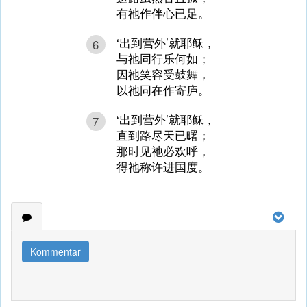
有祂作伴心已足。
‘出到营外’就耶稣，
6
与祂同行乐何如；
因祂笑容受鼓舞，
以祂同在作寄庐。
‘出到营外’就耶稣，
7
直到路尽天已曙；
那时见祂必欢呼，
得祂称许进国度。
Kommentar