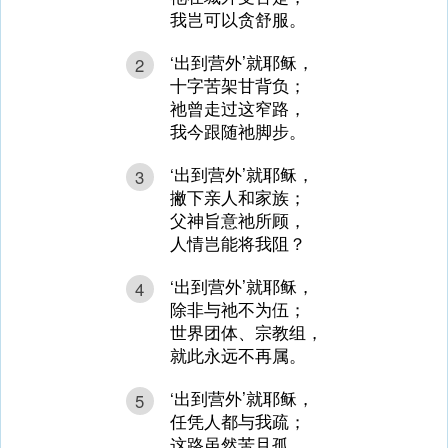
我岂可以贪舒服。
‘出到营外’就耶稣，
2
十字苦架甘背负；
祂曾走过这窄路，
我今跟随祂脚步。
‘出到营外’就耶稣，
3
撇下亲人和家族；
父神旨意祂所顾，
人情岂能将我阻？
‘出到营外’就耶稣，
4
除非与祂不为伍；
世界团体、宗教组，
就此永远不再属。
‘出到营外’就耶稣，
5
任凭人都与我疏；
这路虽然苦且孤，