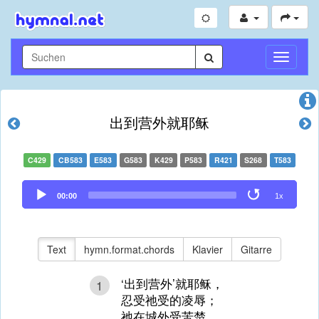
Navigati
umschal
出到营外就耶稣
C429
CB583
E583
G583
K429
P583
R421
S268
T583
Audio
00:00
1x
Player
Text
hymn.format.chords
Klavier
Gitarre
‘出到营外’就耶稣，
1
忍受祂受的凌辱；
祂在城外受苦楚，