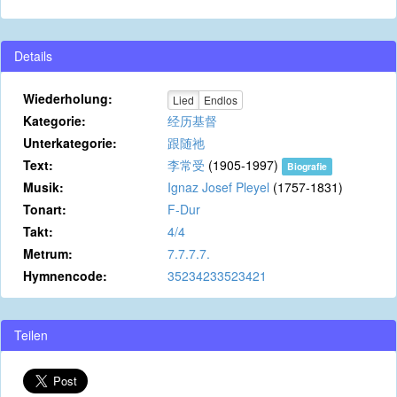
Details
Wiederholung:
Lied
Endlos
Kategorie:
经历基督
Unterkategorie:
跟随祂
Text:
李常受
(1905-1997)
Biografie
Musik:
Ignaz Josef Pleyel
(1757-1831)
Tonart:
F-Dur
Takt:
4/4
Metrum:
7.7.7.7.
Hymnencode:
35234233523421
Teilen