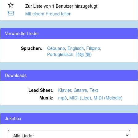
Zur Liste von 1 Benutzer hinzugefügt
Mit einem Freund teilen
Verwandte Lieder
Sprachen:
Cebuano
,
Englisch
,
Filipino
,
Portugiesisch
,
詩歌(繁)
Downloads
Lead Sheet:
Klavier
,
Gitarre
,
Text
Musik:
mp3
,
MIDI (Lied)
,
MIDI (Melodie)
Jukebox