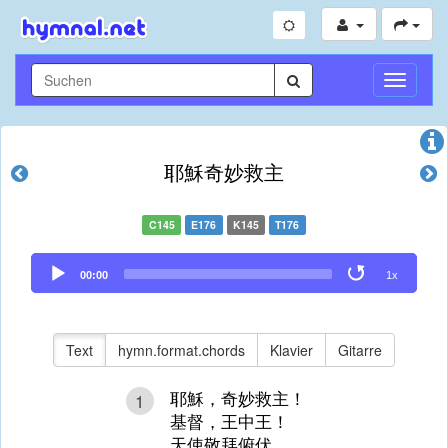
Navigati
umschal
耶穌奇妙救主
C145
E176
K145
T176
Audio
00:00
1x
Player
Text
hymn.format.chords
Klavier
Gitarre
耶穌，奇妙救主！
1
基督，王中王！
天使敬拜俯伏，