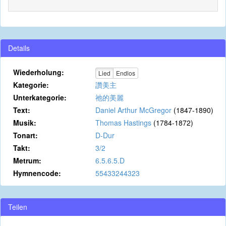
Details
Wiederholung:
Lied
Endlos
Kategorie:
讚美主
Unterkategorie:
祂的美麗
Text:
Daniel Arthur McGregor
(1847-1890)
Musik:
Thomas Hastings
(1784-1872)
Tonart:
D-Dur
Takt:
3/2
Metrum:
6.5.6.5.D
Hymnencode:
55433244323
Teilen