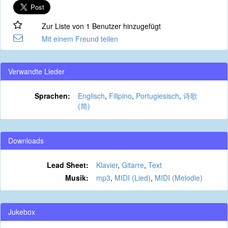
Zur Liste von 1 Benutzer hinzugefügt
Mit einem Freund teilen
Verwandte Lieder
Sprachen:
Englisch
,
Filipino
,
Portugiesisch
,
诗歌
(简)
Downloads
Lead Sheet:
Klavier
,
Gitarre
,
Text
Musik:
mp3
,
MIDI (Lied)
,
MIDI (Melodie)
Jukebox