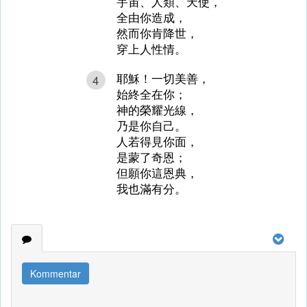
宇宙、人類、天使，
全由你造成，
然而你肯降世，
穿上人性情。
耶穌！一切美善，
4
始終全在你；
神的榮耀光線，
乃是你自己。
人若得見你面，
是蒙了奇恩；
但願你這恩典，
我也滿有分。
Kommentar