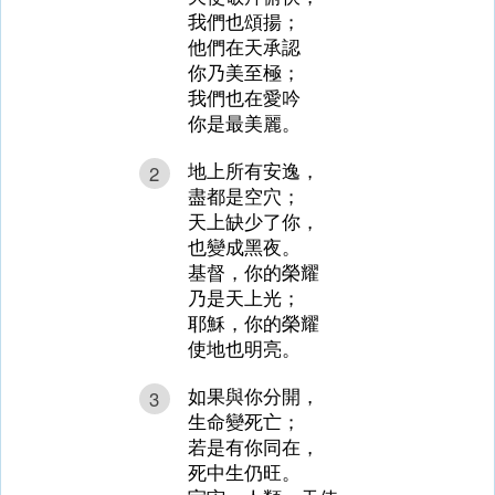
我們也頌揚；
他們在天承認
你乃美至極；
我們也在愛吟
你是最美麗。
地上所有安逸，
2
盡都是空穴；
天上缺少了你，
也變成黑夜。
基督，你的榮耀
乃是天上光；
耶穌，你的榮耀
使地也明亮。
如果與你分開，
3
生命變死亡；
若是有你同在，
死中生仍旺。