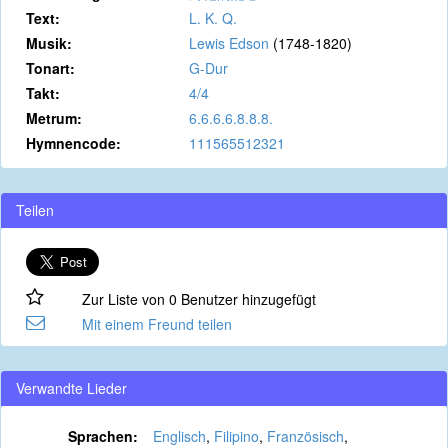
Text:
L. K. Q.
Musik:
Lewis Edson
(1748-1820)
Tonart:
G-Dur
Takt:
4/4
Metrum:
6.6.6.6.8.8.8.
Hymnencode:
111565512321
Teilen
Zur Liste von 0 Benutzer hinzugefügt
Mit einem Freund teilen
Verwandte Lieder
Sprachen:
Englisch
,
Filipino
,
Französisch
,