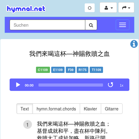
Navigati
umschal
我們來喝這杯—神賜救贖之血
C1109
E1109
F39
R175
T1109
Audio
00:00
1x
Player
Text
hymn.format.chords
Klavier
Gitarre
我們來喝這杯—神賜救贖之血；
1
基督成就和平，盡在杯中陳列。
救贖大工成於加略，新路已開，