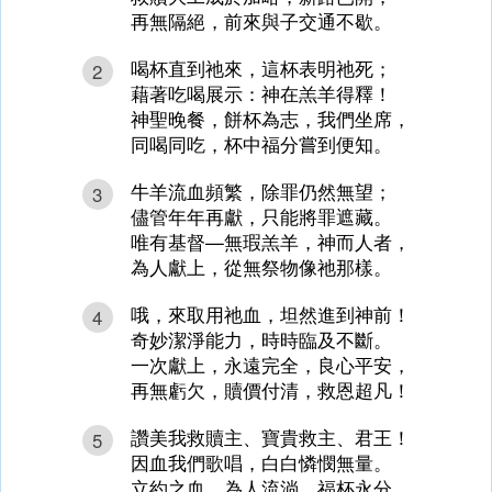
再無隔絕，前來與子交通不歇。
喝杯直到祂來，這杯表明祂死；
2
藉著吃喝展示：神在羔羊得釋！
神聖晚餐，餅杯為志，我們坐席，
同喝同吃，杯中福分嘗到便知。
牛羊流血頻繁，除罪仍然無望；
3
儘管年年再獻，只能將罪遮藏。
唯有基督—無瑕羔羊，神而人者，
為人獻上，從無祭物像祂那樣。
哦，來取用祂血，坦然進到神前！
4
奇妙潔淨能力，時時臨及不斷。
一次獻上，永遠完全，良心平安，
再無虧欠，贖價付清，救恩超凡！
讚美我救贖主、寶貴救主、君王！
5
因血我們歌唱，白白憐憫無量。
立約之血，為人流淌，福杯永分，