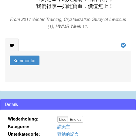
我們得享—如此寶血，價值無上！
From 2017 Winter Training, Crystallization-Study of Leviticus
(1), HWMR Week 11.
Kommentar
Details
Wiederholung:
Lied
Endlos
Kategorie:
讚美主
Unterkategorie:
對祂的記念