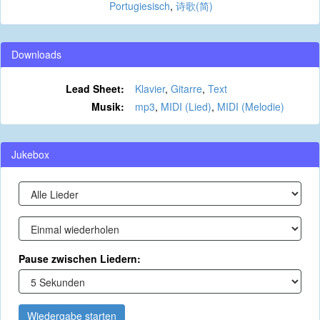
Portugiesisch
,
诗歌(简)
Downloads
Lead Sheet:
Klavier
,
Gitarre
,
Text
Musik:
mp3
,
MIDI (Lied)
,
MIDI (Melodie)
Jukebox
Pause zwischen Liedern:
Wiedergabe starten