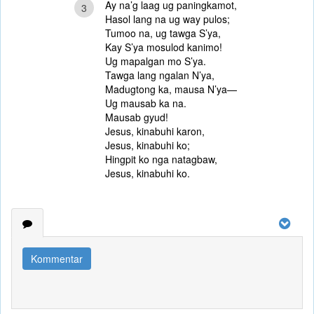
Ay na’g laag ug paningkamot,
3
Hasol lang na ug way pulos;
Tumoo na, ug tawga S’ya,
Kay S’ya mosulod kanimo!
Ug mapalgan mo S’ya.
Tawga lang ngalan N’ya,
Madugtong ka, mausa N’ya—
Ug mausab ka na.
Mausab gyud!
Jesus, kinabuhi karon,
Jesus, kinabuhi ko;
Hingpit ko nga natagbaw,
Jesus, kinabuhi ko.
Kommentar