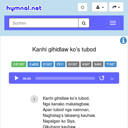
Navigati
umschal
Kanhi gihidlaw ko’s tubod
CB1327
Cs825
E1327
F211
G1327
K957
S492
T1327
Audio
00:00
1x
Player
Kanhi gihidlaw ko’s tubod,
1
Nga kanako makatagbaw,
Apan tubod nga naimnan,
Naghatag’s labawng kauhaw.
Napalgan ko Siya,
Gikuhang kauhaw,