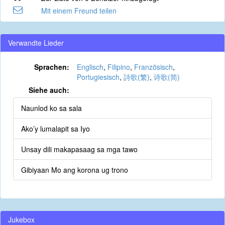
Mit einem Freund teilen
Verwandte Lieder
Sprachen:
Englisch
,
Filipino
,
Französisch
,
Portugiesisch
,
詩歌(繁)
,
诗歌(简)
Siehe auch:
Naunlod ko sa sala
Ako’y lumalapit sa Iyo
Unsay dili makapasaag sa mga tawo
Gibiyaan Mo ang korona ug trono
Jukebox