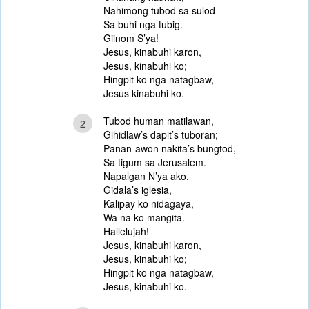
Nahimong tubod sa sulod
Sa buhi nga tubig.
Giinom S’ya!
Jesus, kinabuhi karon,
Jesus, kinabuhi ko;
Hingpit ko nga natagbaw,
Jesus kinabuhi ko.
Tubod human matilawan,
2
Gihidlaw’s dapit’s tuboran;
Panan-awon nakita’s bungtod,
Sa tigum sa Jerusalem.
Napalgan N’ya ako,
Gidala’s iglesia,
Kalipay ko nidagaya,
Wa na ko mangita.
Hallelujah!
Jesus, kinabuhi karon,
Jesus, kinabuhi ko;
Hingpit ko nga natagbaw,
Jesus, kinabuhi ko.