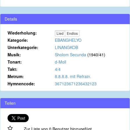
Details
Wiederholung:
Lied
Endlos
Kategorie:
EBANGHELYO
Unterkategorie:
LINANGKOB
Musik:
Sholom Secunda
(1940/41)
Tonart:
d-Moll
Takt:
4/4
Metrum:
8.8.8.8. mit Refrain.
Hymnencode:
367123671236432123
Teilen
Zur Liste von 0 Benutzer hinzugefügt