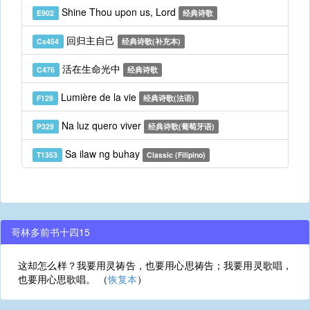
Shine Thou upon us, Lord
E902
经典诗歌
回归主自己
Cs454
经典诗歌(补充本)
活在生命光中
C476
经典诗歌
Lumière de la vie
F129
经典诗歌(法语)
Na luz quero viver
P329
经典诗歌(葡萄牙语)
Sa ilaw ng buhay
T1353
Classic (Filipino)
哥林多前书十四15
这却怎么样？我要用灵祷告，也要用心思祷告；我要用灵歌唱，
也要用心思歌唱。 （
恢复本
）