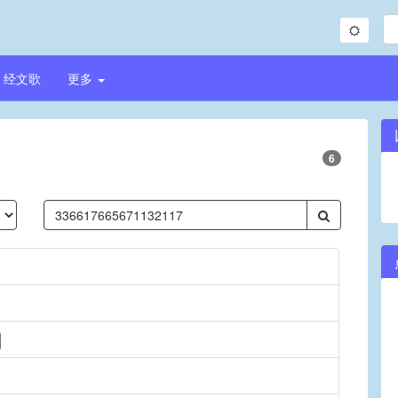
经文歌
更多
6