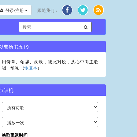
登录/注册
跟随我们：
以弗所书五19
用诗章、颂辞、灵歌，彼此对说，从心中向主歌
唱、颂咏 （
恢复本
）
点唱机
换歌延迟时间