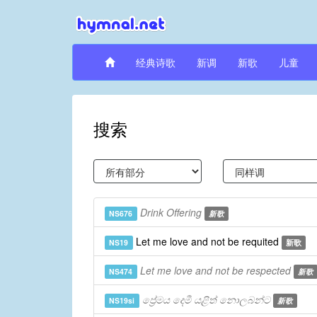
经典诗歌
新调
新歌
儿童
搜索
Drink Offering
NS676
新歌
Let me love and not be requited
NS19
新歌
Let me love and not be respected
NS474
新歌
ප්‍රේමය දෙමී යළිත් නොලබන්ට
NS19si
新歌