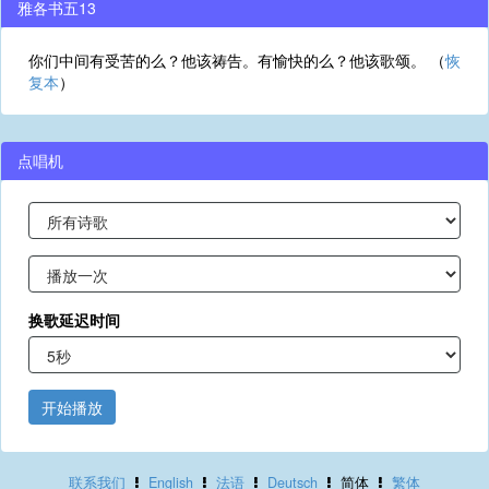
雅各书五13
你们中间有受苦的么？他该祷告。有愉快的么？他该歌颂。 （
恢
复本
）
点唱机
换歌延迟时间
开始播放
联系我们
English
法语
Deutsch
简体
繁体