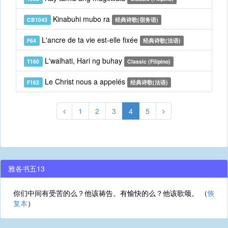
Kinabuhi mubo ra
CB1043
经典诗歌(宿务语)
L'ancre de ta vie est-elle fixée
F64
经典诗歌(法语)
L'walhati, Hari ng buhay
T160
Classic (Filipino)
Le Christ nous a appelés
F162
经典诗歌(法语)
1
2
3
4
5
雅各书五13
你们中间有受苦的么？他该祷告。有愉快的么？他该歌颂。 （
恢
复本
）