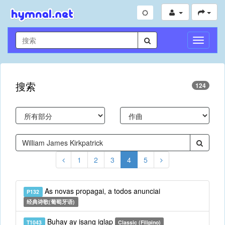
切
换
导
航
搜索
124
1
2
3
4
5
As novas propagai, a todos anunciai
P132
经典诗歌(葡萄牙语)
Buhay ay isang iglap
T1043
Classic (Filipino)