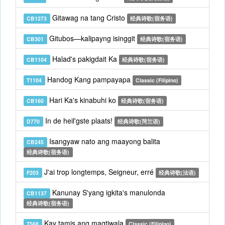
Gitawag na tang Cristo
CB1273
经典诗歌(宿务语)
Gitubos—kalipayng isinggit
CB301
经典诗歌(宿务语)
Halad's pakigdait Ka
CB1104
经典诗歌(宿务语)
Handog Kang pampayapa
T1104
Classic (Filipino)
Hari Ka's kinabuhi ko
CB160
经典诗歌(宿务语)
In de heil'gste plaats!
D770
经典诗歌(菏兰语)
Isangyaw nato ang maayong balita
CB245
经典诗歌(宿务语)
J'ai trop longtemps, Seigneur, erré
F203
经典诗歌(法语)
Kanunay S'yang igkita's manulonda
CB1137
经典诗歌(宿务语)
Kay tamis ang magtiwala
T568
Classic (Filipino)