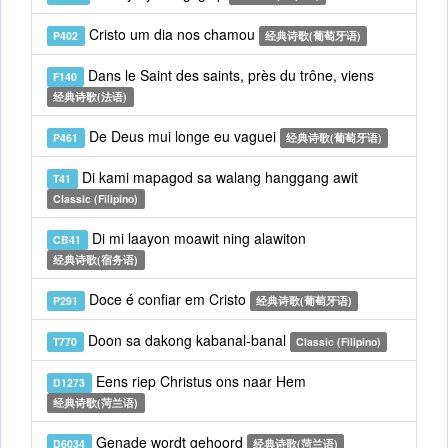
Cristo um dia nos chamou
P402
经典诗歌(葡萄牙语)
Dans le Saint des saints, près du trône, viens
F140
经典诗歌(法语)
De Deus mui longe eu vaguei
P461
经典诗歌(葡萄牙语)
Di kami mapagod sa walang hanggang awit
T41
Classic (Filipino)
Di mi laayon moawit ning alawiton
CB41
经典诗歌(宿务语)
Doce é confiar em Cristo
P291
经典诗歌(葡萄牙语)
Doon sa dakong kabanal-banal
T770
Classic (Filipino)
Eens riep Christus ons naar Hem
D1273
经典诗歌(菏兰语)
Genade wordt gehoord
D6034
经典诗歌(菏兰语)