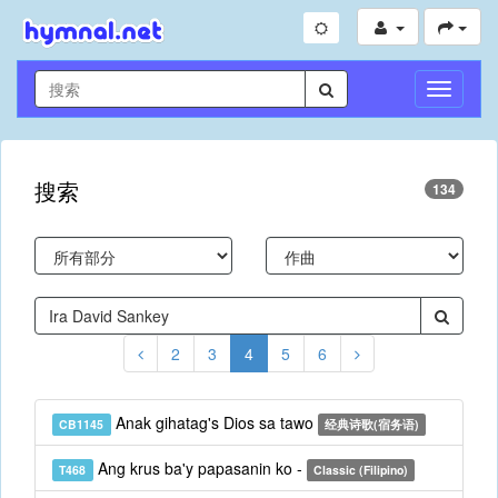
切
换
导
航
搜索
134
2
3
4
5
6
Anak gihatag's Dios sa tawo
CB1145
经典诗歌(宿务语)
Ang krus ba'y papasanin ko -
T468
Classic (Filipino)