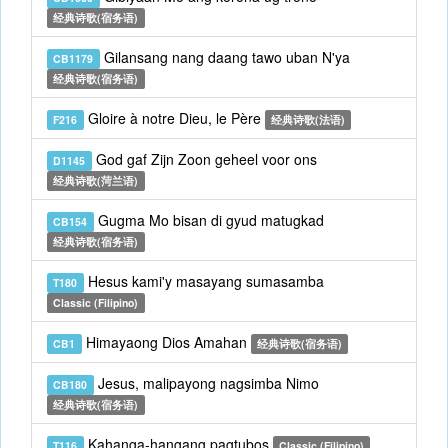
经典诗歌(宿务语)
Gilansang nang daang tawo uban N'ya
CB1179
经典诗歌(宿务语)
Gloire à notre Dieu, le Père
F216
经典诗歌(法语)
God gaf Zijn Zoon geheel voor ons
D1145
经典诗歌(菏兰语)
Gugma Mo bisan di gyud matugkad
CB154
经典诗歌(宿务语)
Hesus kami'y masayang sumasamba
T180
Classic (Filipino)
Himayaong Dios Amahan
CB1
经典诗歌(宿务语)
Jesus, malipayong nagsimba Nimo
CB180
经典诗歌(宿务语)
Kahanga-hangang pagtubos
T116
Classic (Filipino)