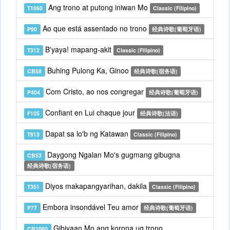
Ang trono at putong iniwan Mo
T1060
Classic (Filipino)
Ao que está assentado no trono
P90
经典诗歌(葡萄牙语)
B'yaya! mapang-akit
T312
Classic (Filipino)
Buhing Pulong Ka, Ginoo
CB58
经典诗歌(宿务语)
Com Cristo, ao nos congregar
P404
经典诗歌(葡萄牙语)
Confiant en Lui chaque jour
F105
经典诗歌(法语)
Dapat sa lo'b ng Katawan
T913
Classic (Filipino)
Daygong Ngalan Mo's gugmang gibugna
CB53
经典诗歌(宿务语)
Diyos makapangyarihan, dakila
T351
Classic (Filipino)
Embora insondável Teu amor
P77
经典诗歌(葡萄牙语)
Gibiyaan Mo ang korona ug trono
CB1060