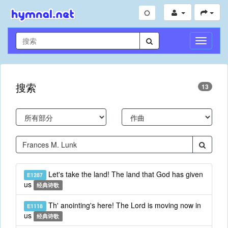
切
换
导
航
搜索
13
Let's take the land! The land that God has given
E1287
us
经典诗歌
Th' anointing's here! The Lord is moving now in
E1118
us
经典诗歌