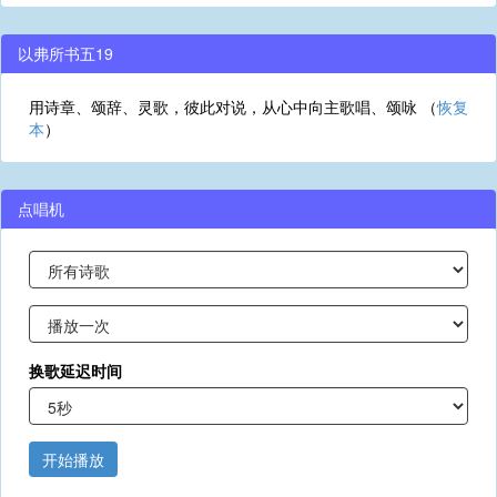
以弗所书五19
用诗章、颂辞、灵歌，彼此对说，从心中向主歌唱、颂咏 （
恢复
本
）
点唱机
换歌延迟时间
开始播放