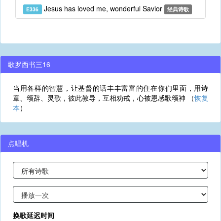
Jesus has loved me, wonderful Savior
E336
经典诗歌
歌罗西书三16
当用各样的智慧，让基督的话丰丰富富的住在你们里面，用诗
章、颂辞、灵歌，彼此教导，互相劝戒，心被恩感歌颂神 （
恢复
本
）
点唱机
换歌延迟时间