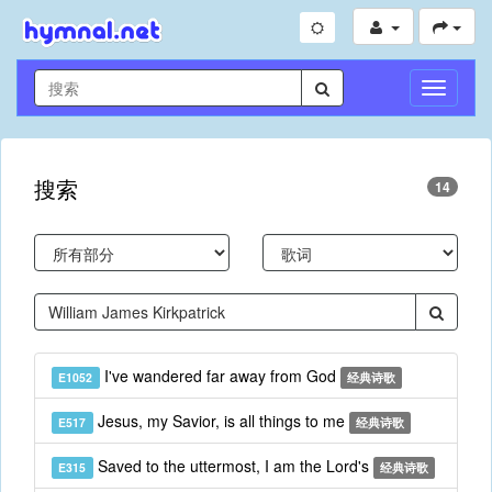
切
换
导
航
搜索
14
I've wandered far away from God
E1052
经典诗歌
Jesus, my Savior, is all things to me
E517
经典诗歌
Saved to the uttermost, I am the Lord's
E315
经典诗歌