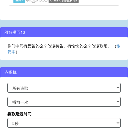
Si517
Classic (僧伽罗语)
雅各书五13
你们中间有受苦的么？他该祷告。有愉快的么？他该歌颂。 （
恢
复本
）
点唱机
换歌延迟时间