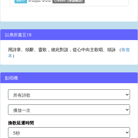
Si517
Classic (僧伽羅語)
以弗所書五19
用詩章、頌辭、靈歌，彼此對說，從心中向主歌唱、頌詠 （
恢復
本
）
點唱機
換歌延遲時間