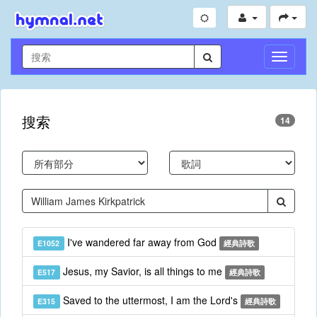
切
換
導
航
搜索
14
I've wandered far away from God
E1052
經典詩歌
Jesus, my Savior, is all things to me
E517
經典詩歌
Saved to the uttermost, I am the Lord's
E315
經典詩歌