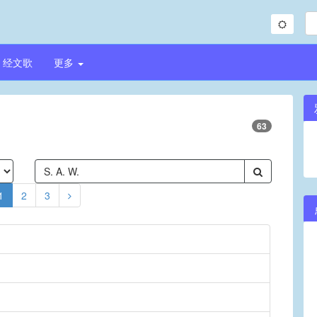
经文歌
更多
63
1
2
3