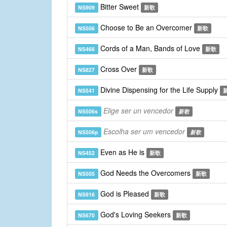
Bitter Sweet
NS909
新歌
Choose to Be an Overcomer
NS506
新歌
Cords of a Man, Bands of Love
NS466
新歌
Cross Over
NS827
新歌
Divine Dispensing for the Life Supply
NS541
Elige ser un vencedor
NS506s
新歌
Escolha ser um vencedor
NS506p
新歌
Even as He is
NS452
新歌
God Needs the Overcomers
NS505
新歌
God is Pleased
NS916
新歌
God's Loving Seekers
NS670
新歌