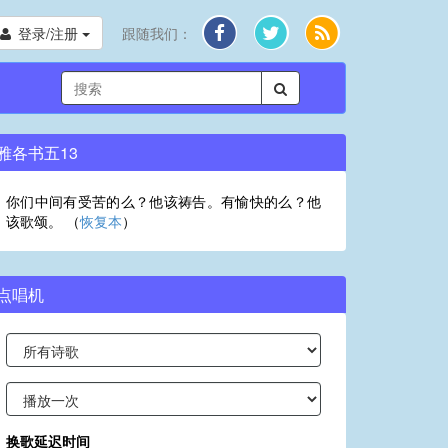
登录/注册
跟随我们：
雅各书五13
你们中间有受苦的么？他该祷告。有愉快的么？他
该歌颂。 （
恢复本
）
点唱机
换歌延迟时间