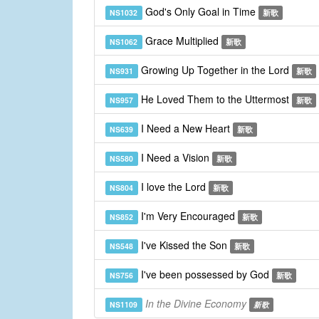
God's Only Goal in Time
NS1032
新歌
Grace Multiplied
NS1062
新歌
Growing Up Together in the Lord
NS931
新歌
He Loved Them to the Uttermost
NS957
新歌
I Need a New Heart
NS639
新歌
I Need a Vision
NS580
新歌
I love the Lord
NS804
新歌
I'm Very Encouraged
NS852
新歌
I've Kissed the Son
NS548
新歌
I've been possessed by God
NS756
新歌
In the Divine Economy
NS1109
新歌